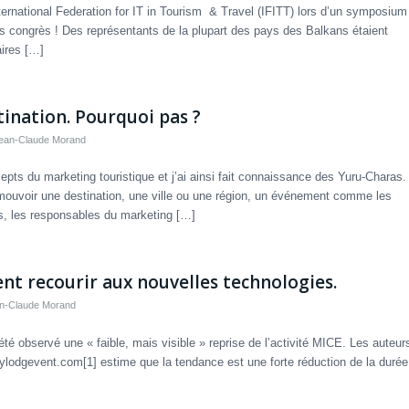
’International Federation for IT in Tourism & Travel (IFITT) lors d’un symposium
 congrès ! Des représentants de la plupart des pays des Balkans étaient
aires […]
nation. Pourquoi pas ?
ean-Claude Morand
epts du marketing touristique et j’ai ainsi fait connaissance des Yuru-Charas.
ouvoir une destination, une ville ou une région, un événement comme les
s, les responsables du marketing […]
nt recourir aux nouvelles technologies.
n-Claude Morand
té observé une « faible, mais visible » reprise de l’activité MICE. Les auteur
, Mylodgevent.com[1] estime que la tendance est une forte réduction de la durée