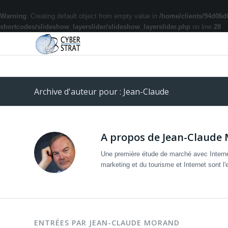
Warning
: Creating default object from empty value in
/home/clients/94d06d
shortcodes/slideshow_layerslider/slideshow_layerslider.php
on line
28
Archive d'auteur pour : Jean-Claude
A propos de
Jean-Claude
Une première étude de marché avec Interne
marketing et du tourisme et Internet sont 
ENTRÉES PAR JEAN-CLAUDE MORAND