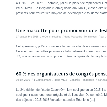
4/11/16 – Les 20 et 21 octobre, j’ai eu le plaisir de représenter l
WESTMMICE à Belgrade (Serbie) dédié aux MICE, c’est-à-dire les
présents pour trouver les moyens de développer le tourisme d’aff
Une mascotte pour promouvoir une desti
/
/
/
17 septembre 2016
0 Commentaires
dans
Marketing
,
Tendances
par
J
Cet après-midi, je l’ai consacré à la découverte de nouveaux conc
Ce sont des mascottes japonaises habituellement crées pour prom
JO, une organisation ou un produit. Dans la lignée de Tamagotchi
60 % des organisateurs de congrès pense
/
/
/
19 juin 2016
1 Commentaire
dans
MICE - Congrès
,
Tendances
par
Jea
La 24e édition de l’étude Coach Omnium souligne qu’en 2015 il a é
soulignent aussi une forte irrégularité de l’activité. De son côté
des séjours : 2015 2016 Variation attendue Réunions […]