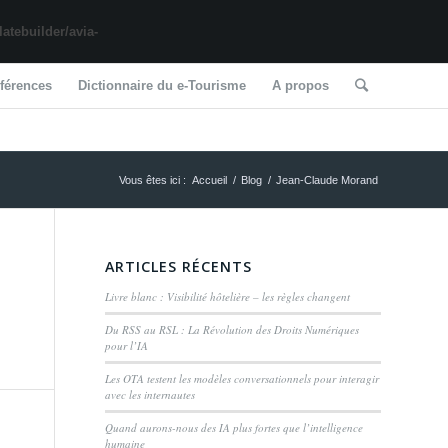
tebuilder/avia-
férences
Dictionnaire du e-Tourisme
A propos
Vous êtes ici :
Accueil
/
Blog
/
Jean-Claude Morand
ARTICLES RÉCENTS
Livre blanc : Visibilité hôtelière – les règles changent
Du RSS au RSL : La Révolution des Droits Numériques
pour l’IA
Les OTA testent les modèles conversationnels pour interagir
avec les internautes
Quand aurons-nous des IA plus fortes que l’intelligence
humaine