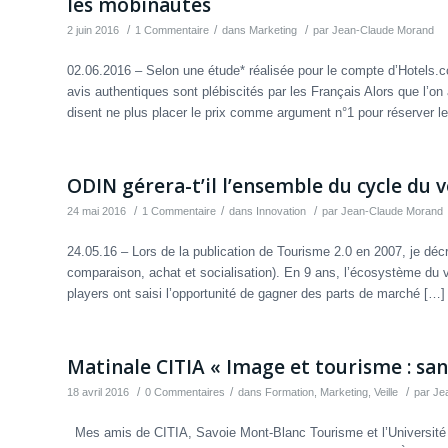
les mobinautes
/
/
/
2 juin 2016
1 Commentaire
dans
Marketing
par
Jean-Claude Morand
02.06.2016 – Selon une étude* réalisée pour le compte d’Hotels.c
avis authentiques sont plébiscités par les Français Alors que l’on
disent ne plus placer le prix comme argument n°1 pour réserver 
ODIN gérera-t’il l’ensemble du cycle du 
/
/
/
24 mai 2016
1 Commentaire
dans
Innovation
par
Jean-Claude Morand
24.05.16 – Lors de la publication de Tourisme 2.0 en 2007, je déc
comparaison, achat et socialisation). En 9 ans, l’écosystème du 
players ont saisi l’opportunité de gagner des parts de marché […]
Matinale CITIA « Image et tourisme : san
/
/
/
18 avril 2016
0 Commentaires
dans
Formation
,
Marketing
,
Veille
par
Je
Mes amis de CITIA, Savoie Mont-Blanc Tourisme et l’Université