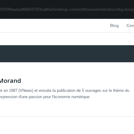
033594aadad68b65797fca0fa2/web/wp-content/themes/enfold/config-templa
Blog
Con
 Morand
t en 1987 (VNews) et ensuite la publication de 5 ouvrages sur le thème du
l'expression d'une passion pour l'économie numérique.