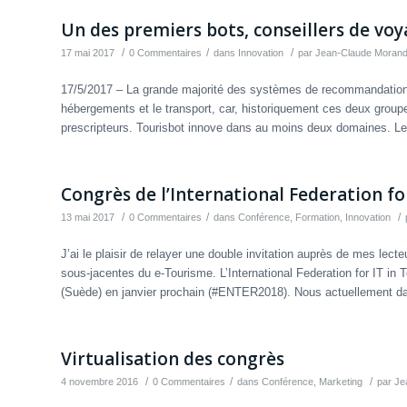
Un des premiers bots, conseillers de voy
/
/
/
17 mai 2017
0 Commentaires
dans
Innovation
par
Jean-Claude Moran
17/5/2017 – La grande majorité des systèmes de recommandations
hébergements et le transport, car, historiquement ces deux group
prescripteurs. Tourisbot innove dans au moins deux domaines. Le 
Congrès de l’International Federation fo
/
/
/
13 mai 2017
0 Commentaires
dans
Conférence
,
Formation
,
Innovation
J’ai le plaisir de relayer une double invitation auprès de mes lec
sous-jacentes du e-Tourisme. L’International Federation for IT in
(Suède) en janvier prochain (#ENTER2018). Nous actuellement da
Virtualisation des congrès
/
/
/
4 novembre 2016
0 Commentaires
dans
Conférence
,
Marketing
par
Je