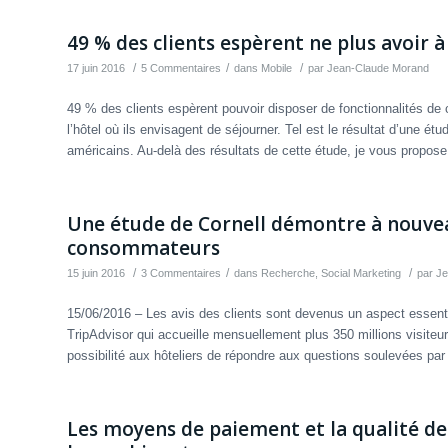
49 % des clients espèrent ne plus avoir à
/
/
/
17 juin 2016
5 Commentaires
dans
Mobile
par
Jean-Claude Morand
49 % des clients espèrent pouvoir disposer de fonctionnalités de c
l’hôtel où ils envisagent de séjourner. Tel est le résultat d’une 
américains. Au-delà des résultats de cette étude, je vous propos
Une étude de Cornell démontre à nouvea
consommateurs
/
/
/
15 juin 2016
3 Commentaires
dans
Recherche
,
Social Marketing
par
Je
15/06/2016 – Les avis des clients sont devenus un aspect essen
TripAdvisor qui accueille mensuellement plus 350 millions visiteu
possibilité aux hôteliers de répondre aux questions soulevées pa
Les moyens de paiement et la qualité des