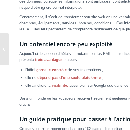
des données. Lorsque les informations sont ambiguës, contradict
risque d’être ignoré ou mal interprété.
Concrètement, il s’agit de transformer son site web en une vérita
chambres, équipements, services, horaires, conditions… Ces inform
les IA. Elles leur permettent de comprendre rapidement ce que pr
Un potentiel encore peu exploité
Du RSS au RSL : La Révolution des
Droits Numériques pour l’IA
Aujourd’hui, beaucoup d’hôtels — notamment les PME — n’utilisen
présente
trois avantages
majeurs :
l’hôtel
garde le contrôle
de ses informations ;
elle ne
dépend pas d’une seule plateforme
;
elle améliore la
visibilité,
aussi bien sur Google que dans les 
Dans un monde où les voyageurs reçoivent seulement quelques re
crucial.
Un guide pratique pour passer à l’acti
Ce que vous allez apprendre dans ces 102 pages d’expertise :