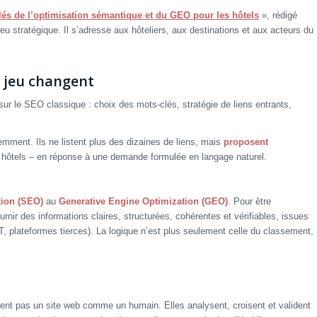
clés de l’optimisation sémantique et du GEO pour les hôtels
», rédigé
eu stratégique. Il s’adresse aux hôteliers, aux destinations et aux acteurs du
u jeu changent
 sur le SEO classique : choix des mots-clés, stratégie de liens entrants,
emment. Ils ne listent plus des dizaines de liens, mais
proposent
q hôtels – en réponse à une demande formulée en langage naturel.
tion (SEO)
au
Generative Engine Optimization (GEO)
. Pour être
fournir des informations claires, structurées, cohérentes et vérifiables, issues
, plateformes tierces). La logique n’est plus seulement celle du classement,
isent pas un site web comme un humain. Elles analysent, croisent et valident