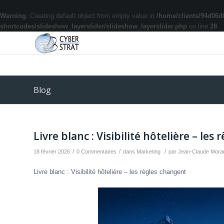
Warning
: Creating default object from empty value in
/home/clients/94d06d
shortcodes/slideshow_layerslider/slideshow_layerslider.php
on line
28
Blog
Livre blanc : Visibilité hôtelière – les
/
/
/
18 février 2026
0 Commentaires
dans
Marketing
par
Jean-Claude Mora
Livre blanc : Visibilité hôtelière – les règles changent