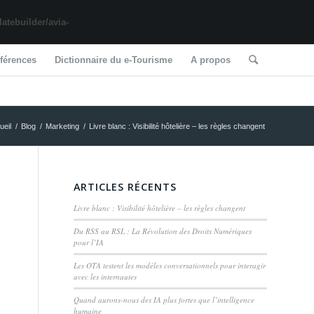
tebuilder/avia-
férences
Dictionnaire du e-Tourisme
A propos
ueil
/
Blog
/
Marketing
/
Livre blanc : Visibilité hôtelière – les règles changent
ARTICLES RÉCENTS
Livre blanc : Visibilité hôtelière – les règles changent
Du RSS au RSL : La Révolution des Droits Numériques
pour l’IA
Les OTA testent les modèles conversationnels pour interagir
avec les internautes
Quand aurons-nous des IA plus fortes que l’intelligence
humaine