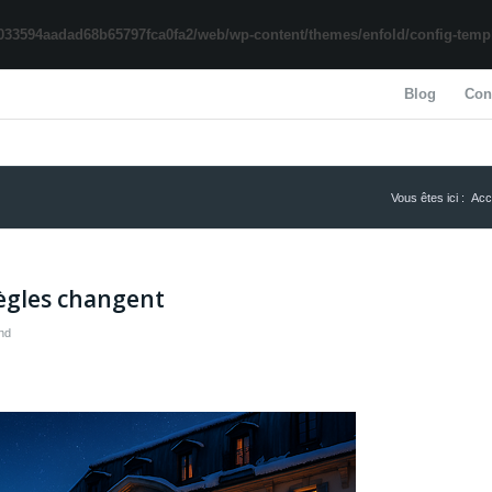
033594aadad68b65797fca0fa2/web/wp-content/themes/enfold/config-templa
Blog
Con
Vous êtes ici :
Acc
 règles changent
nd