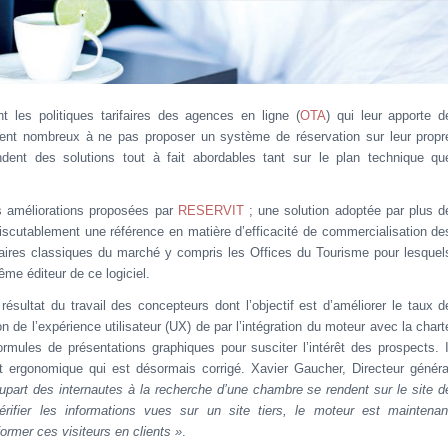
t les politiques tarifaires des agences en ligne (
OTA
) qui leur apporte d
ment nombreux à ne pas proposer un système de réservation sur leur propr
endent des solutions tout à fait abordables tant sur le plan technique qu
es améliorations proposées par
RESERVIT
; une solution adoptée par plus d
ndiscutablement une référence en matière d’efficacité de commercialisation de
diaires classiques du marché y compris les Offices du Tourisme pour lesquel
ême éditeur de ce logiciel.
résultat du travail des concepteurs dont l’objectif est d’améliorer le taux d
 de l’expérience utilisateur (UX) de par l’intégration du moteur avec la chart
rmules de présentations graphiques pour susciter l’intérêt des prospects. I
et ergonomique qui est désormais corrigé. Xavier Gaucher, Directeur généra
lupart des internautes à la recherche d’une chambre se rendent sur le site d
érifier les informations vues sur un site tiers, le moteur est maintenan
former ces visiteurs en clients »
.