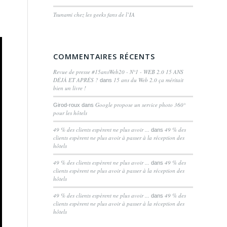
Tsunami chez les geeks fans de l’IA
COMMENTAIRES RÉCENTS
Revue de presse #15ansWeb20 - N°1 - WEB 2.0 15 ANS
DÉJÀ ET APRÈS ?
15 ans du Web 2.0 ça méritait
dans
bien un livre !
Google propose un service photo 360°
Girod-roux
dans
pour les hôtels
49 % des clients espèrent ne plus avoir ...
49 % des
dans
clients espèrent ne plus avoir à passer à la réception des
hôtels
49 % des clients espèrent ne plus avoir ...
49 % des
dans
clients espèrent ne plus avoir à passer à la réception des
hôtels
49 % des clients espèrent ne plus avoir ...
49 % des
dans
clients espèrent ne plus avoir à passer à la réception des
hôtels