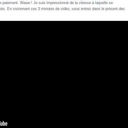
le paiement. Waow ! Je suis impressionné de la vitesse à laquelle se
bots. En visionnant ces 3 minutes de vidéo, vous entrez dans le présent des