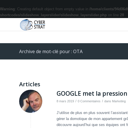
Warning
: Creating default object from empty value in
/home/clients/94d06d
shortcodes/slideshow_layerslider/slideshow_layerslider.php
on line
28
Archive de mot-clé pour : OTA
Articles
GOOGLE met la pression s
/
/
8 mars 2019
0 Commentaires
dans
Marketing
J’utilise de plus en plus souvent l’assistan
gérer la domotique de mon appartement grâ
découvre aujourd’hui que ses équipes ont f