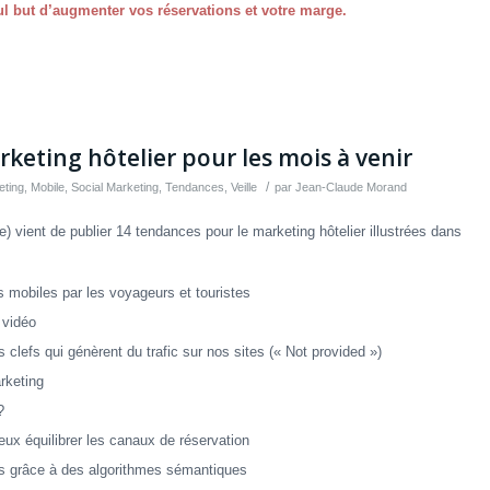
eul but d’augmenter vos réservations et votre marge.
keting hôtelier pour les mois à venir
/
eting
,
Mobile
,
Social Marketing
,
Tendances
,
Veille
par
Jean-Claude Morand
) vient de publier 14 tendances pour le marketing hôtelier illustrées dans
es mobiles par les voyageurs et touristes
 vidéo
clefs qui génèrent du trafic sur nos sites (« Not provided »)
rketing
?
eux équilibrer les canaux de réservation
is grâce à des algorithmes sémantiques