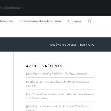
tebuilder/avia-
férences
Dictionnaire du e-Tourisme
A propos
Vous êtes ici :
Accueil
/
Blog
/
OTA
ARTICLES RÉCENTS
Livre blanc : Visibilité hôtelière – les règles changent
Du RSS au RSL : La Révolution des Droits Numériques
pour l’IA
Les OTA testent les modèles conversationnels pour interagir
avec les internautes
Quand aurons-nous des IA plus fortes que l’intelligence
humaine