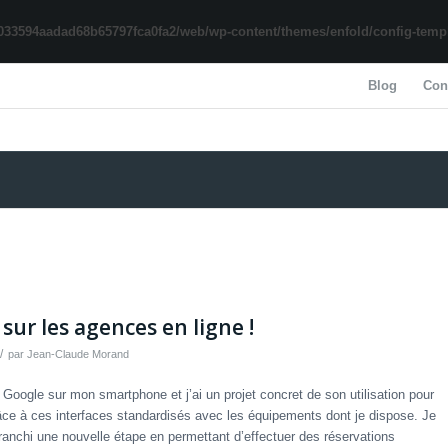
033594aadad68b65797fca0fa2/web/wp-content/themes/enfold/config-templa
Blog
Con
ur les agences en ligne !
/
par
Jean-Claude Morand
t Google sur mon smartphone et j’ai un projet concret de son utilisation pour
ce à ces interfaces standardisés avec les équipements dont je dispose. Je
ranchi une nouvelle étape en permettant d’effectuer des réservations