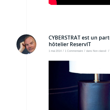
CYBERSTRAT est un part
hôtelier ReservIT
/
/
/
1 mai 2014
1 Commentaire
dans
Non classé