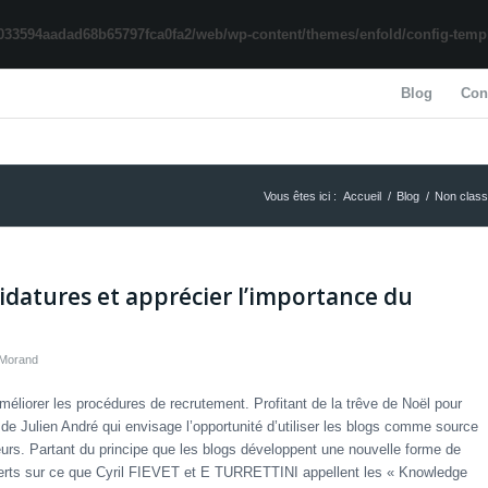
033594aadad68b65797fca0fa2/web/wp-content/themes/enfold/config-templa
Blog
Con
Vous êtes ici :
Accueil
/
Blog
/
Non clas
idatures et apprécier l’importance du
 Morand
 améliorer les procédures de recrutement. Profitant de la trêve de Noël pour
g de Julien André qui envisage l’opportunité d’utiliser les blogs comme source
teurs. Partant du principe que les blogs développent une nouvelle forme de
experts sur ce que Cyril FIEVET et E TURRETTINI appellent les « Knowledge