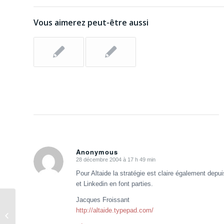
Vous aimerez peut-être aussi
Anonymous
28 décembre 2004 à 17 h 49 min
dit
:
Pour Altaide la stratégie est claire également depu
et Linkedin en font parties.
Jacques Froissant
http://altaide.typepad.com/
Maturité du marché des blogs et RSS