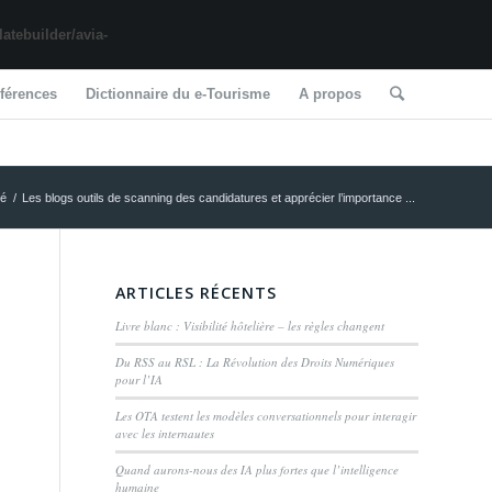
tebuilder/avia-
férences
Dictionnaire du e-Tourisme
A propos
sé
/
Les blogs outils de scanning des candidatures et apprécier l’importance ...
ARTICLES RÉCENTS
Livre blanc : Visibilité hôtelière – les règles changent
Du RSS au RSL : La Révolution des Droits Numériques
pour l’IA
Les OTA testent les modèles conversationnels pour interagir
avec les internautes
Quand aurons-nous des IA plus fortes que l’intelligence
humaine