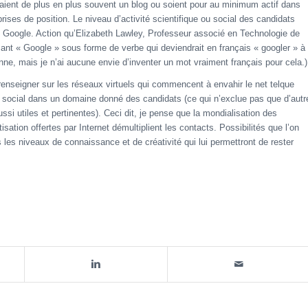
s aient de plus en plus souvent un blog ou soient pour au minimum actif dans
rises de position. Le niveau d’activité scientifique ou social des candidats
de Google. Action qu’Elizabeth Lawley, Professeur associé en Technologie de
lisant « Google » sous forme de verbe qui deviendrait en français « googler » à
e, mais je n’ai aucune envie d’inventer un mot vraiment français pour cela.)
enseigner sur les réseaux virtuels qui commencent à envahir le net telque
n social dans un domaine donné des candidats (ce qui n’exclue pas que d’autr
si utiles et pertinentes). Ceci dit, je pense que la mondialisation des
ation offertes par Internet démultiplient les contacts. Possibilités que l’on
s les niveaux de connaissance et de créativité qui lui permettront de rester