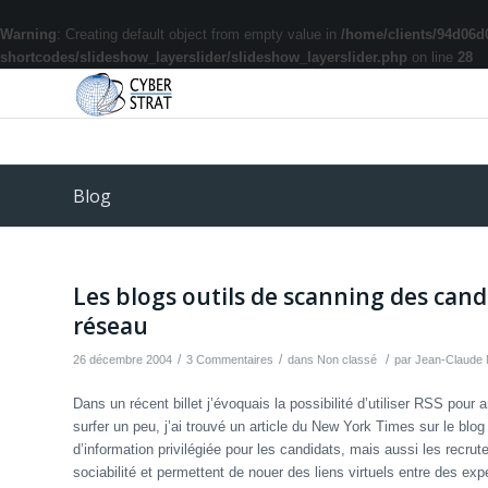
Warning
: Creating default object from empty value in
/home/clients/94d06d
shortcodes/slideshow_layerslider/slideshow_layerslider.php
on line
28
Blog
Les blogs outils de scanning des cand
réseau
/
/
/
26 décembre 2004
3 Commentaires
dans
Non classé
par
Jean-Claude
Dans un récent billet j’évoquais la possibilité d’utiliser RSS pour
surfer un peu, j’ai trouvé un article du New York Times sur le blo
d’information privilégiée pour les candidats, mais aussi les recru
sociabilité et permettent de nouer des liens virtuels entre des 