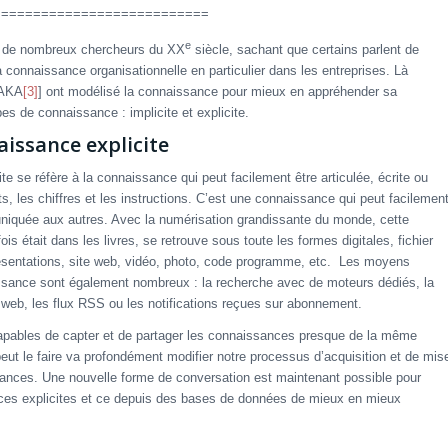
===========================
e
on de nombreux chercheurs du XX
siècle, sachant que certains parlent de
la connaissance organisationnelle en particulier dans les entreprises. Là
NAKA
[3]
] ont modélisé la connaissance pour mieux en appréhender sa
pes de connaissance : implicite et explicite.
ssance explicite
e se réfère à la connaissance qui peut facilement être articulée, écrite ou
s, les chiffres et les instructions. C’est une connaissance qui peut facilemen
niquée aux autres. Avec la numérisation grandissante du monde, cette
is était dans les livres, se retrouve sous toute les formes digitales, fichier
présentations, site web, vidéo, photo, code programme, etc. Les moyens
ssance sont également nombreux : la recherche avec de moteurs dédiés, la
s web, les flux RSS ou les notifications reçues sur abonnement.
 capables de capter et de partager les connaissances presque de la même
ut le faire va profondément modifier notre processus d’acquisition et de mis
nces. Une nouvelle forme de conversation est maintenant possible pour
nces explicites et ce depuis des bases de données de mieux en mieux