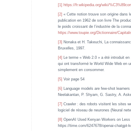
[1]
https://fr.wikipedia.org/wiki/%C3%89c
[2]
« Cette notion trouve son origine dans l
publication en 1962 de son livre The produc
le poids croissant de l’industrie de la con
https://www.toupie.org/Dictionnaire/Capital
[3]
Nonaka et H. Takeuchi, La connaissance 
Bruxelles, 1997.
[4]
Le terme « Web 2.0 » a été introduit en 
qui ont transformé le World Wide Web en un 
simplement en consommer.
[5]
Voir page 54
[6]
Language models are few-shot learners -
Neelakantan, P. Shyam, G. Sastry, A. Askel
[7]
Crawler : des robots visitent les sites 
logiciel de réseau de neurones (Neural netw
[8]
OpenAI Used Kenyan Workers on Less 
https://time.com/6247678/openai-chatgpt-k