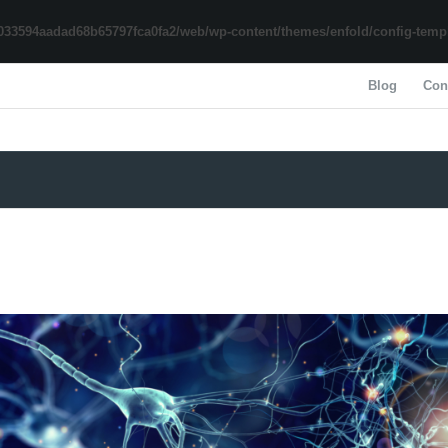
033594aadad68b65797fca0fa2/web/wp-content/themes/enfold/config-templa
Blog
Con