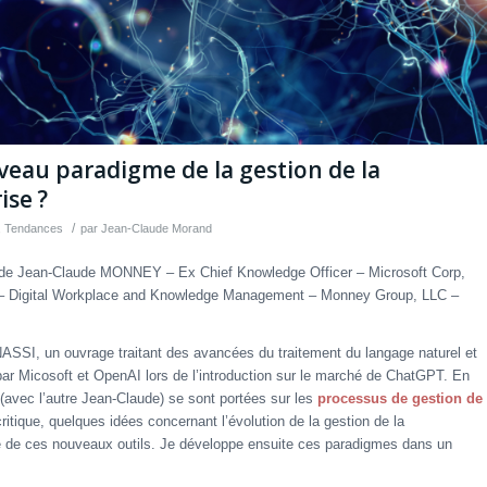
veau paradigme de la gestion de la
ise ?
/
,
Tendances
par
Jean-Claude Morand
ion de Jean-Claude MONNEY – Ex Chief Knowledge Officer – Microsoft Corp,
r – Digital Workplace and Knowledge Management – Monney Group, LLC –
ASSI, un ouvrage traitant des avancées du traitement du langage naturel et
par Micosoft et OpenAI lors de l’introduction sur le marché de ChatGPT. En
 (avec l’autre Jean-Claude) se sont portées sur les
processus de gestion de
critique, quelques idées concernant l’évolution de la gestion de la
ée de ces nouveaux outils. Je développe ensuite ces paradigmes dans un