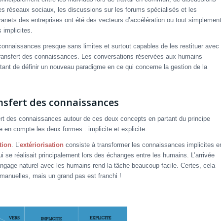
es réseaux sociaux, les discussions sur les forums spécialisés et les
tranets des entreprises ont été des vecteurs d’accélération ou tout simplemen
 implicites.
e connaissances presque sans limites et surtout capables de les restituer avec
transfert des connaissances. Les conversations réservées aux humains
tant de définir un nouveau paradigme en ce qui concerne la gestion de la
sfert des connaissances
rt des connaissances autour de ces deux concepts en partant du principe
 en compte les deux formes : implicite et explicite.
tion
. L’
extériorisation
consiste à transformer les connaissances implicites e
 se réalisait principalement lors des échanges entre les humains. L’arrivée
angage naturel avec les humains rend la tâche beaucoup facile. Certes, cela
anuelles, mais un grand pas est franchi !