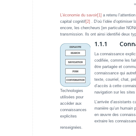
L’économie du savoir
[1]
a retenu l’attenti
capital cognitif
[2]
. D’où l’idée d’optimiser 
encore, les chercheurs [en particulier NO
transmission. Ils ont ainsi identifié deux ty
1.1.1 Connai
La connaissance explicit
codifiée, comme les fait
être partagée et commu
connaissance qui autrefo
texte, courriel, chat, 
d’accès à cette connai
Technologies
navigation sur les site
utilisées pour
L’arrivée d’assistants
accéder aux
manière qu’un humain pe
connaissances
en œuvre des connaissa
explicites
extraire les connaissa
renseignées.