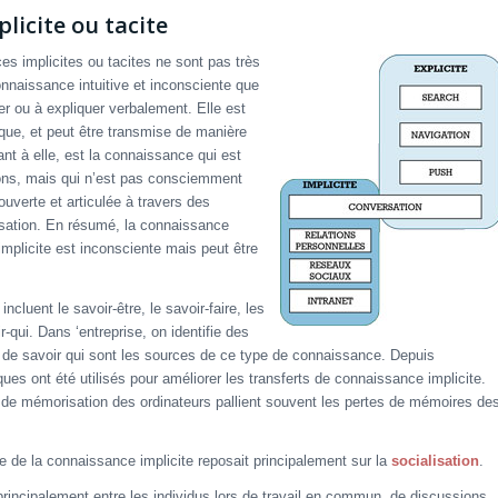
icite ou tacite
es implicites ou tacites ne sont pas très
onnaissance intuitive et inconsciente que
er ou à expliquer verbalement. Elle est
ique, et peut être transmise de manière
ant à elle, est la connaissance qui est
ons, mais qui n’est pas consciemment
uverte et articulée à travers des
lisation. En résumé, la connaissance
implicite est inconsciente mais peut être
luent le savoir-être, le savoir-faire, les
r-qui. Dans ‘entreprise, on identifie des
de savoir qui sont les sources de ce type de connaissance. Depuis
es ont été utilisés pour améliorer les transferts de connaissance implicite.
és de mémorisation des ordinateurs pallient souvent les pertes de mémoires de
 de la connaissance implicite reposait principalement sur la
socialisation
.
principalement entre les individus lors de travail en commun, de discussions