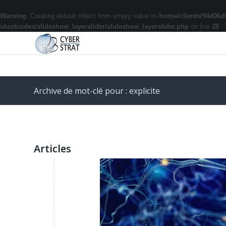
Warning
: Creating default object from empty value in
/home/clients/94d06d
shortcodes/slideshow_layerslider/slideshow_layerslider.php
on line
28
Archive de mot-clé pour : explicite
Articles