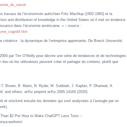
onomie_du_savoir
es travaux de l’économiste autrichien Fritz Machlup (1902-1983) et la
tion and distribution of knowledge in the United States où il met en évidence
naissance dans l’économie américaine. » – source :
isme_cognitif.htm
créatrice : la dynamique de l’entreprise apprenante, De Boeck Université,
2004 par Tim O’Reilly pour décrire une série de tendances et de technologies
lieu où les utilisateurs peuvent créer et partager du contenu, plutôt que
T. Brown, B. Mann, N. Ryder, M. Subbiah, J. Kaplan, P. Dhariwal, A.
l, and others. arXiv preprint arXiv:2005.14165 (2020)
web et stockent ensuite les données qui sont analysées à l’aveugle par un
ork).
Than $2 Per Hour to Make ChatGPT Less Toxic –
enya-workers/