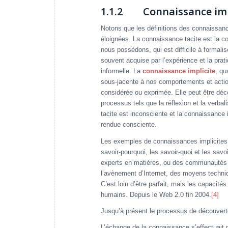
1.1.2 Connaissance impl
Notons que les définitions des connaissanc
éloignées. La connaissance tacite est la c
nous possédons, qui est difficile à formalis
souvent acquise par l’expérience et la prat
informelle. La
connaissance implicite
, qu
sous-jacente à nos comportements et acti
considérée ou exprimée. Elle peut être déco
processus tels que la réflexion et la verba
tacite est inconsciente et la connaissance 
rendue consciente.
Les exemples de connaissances implicites inc
savoir-pourquoi, les savoir-quoi et les savoi
experts en matières, ou des communautés 
l’avènement d’Internet, des moyens techniqu
C’est loin d’être parfait, mais les capacit
humains. Depuis le Web 2.0 fin 2004.
[4]
Jusqu’à présent le processus de découverte
L’échange de la connaissance s’effectuait 