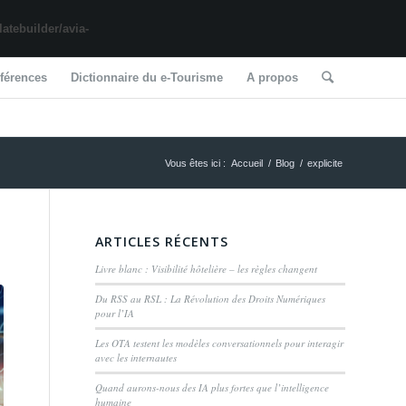
tebuilder/avia-
férences
Dictionnaire du e-Tourisme
A propos
Vous êtes ici :
Accueil
/
Blog
/
explicite
ARTICLES RÉCENTS
Livre blanc : Visibilité hôtelière – les règles changent
Du RSS au RSL : La Révolution des Droits Numériques
pour l’IA
Les OTA testent les modèles conversationnels pour interagir
avec les internautes
Quand aurons-nous des IA plus fortes que l’intelligence
humaine