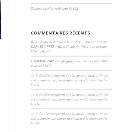
Tsunami chez les geeks fans de l’IA
COMMENTAIRES RÉCENTS
Revue de presse #15ansWeb20 - N°1 - WEB 2.0 15 ANS
DÉJÀ ET APRÈS ?
15 ans du Web 2.0 ça méritait
dans
bien un livre !
Google propose un service photo 360°
Girod-roux
dans
pour les hôtels
49 % des clients espèrent ne plus avoir ...
49 % des
dans
clients espèrent ne plus avoir à passer à la réception des
hôtels
49 % des clients espèrent ne plus avoir ...
49 % des
dans
clients espèrent ne plus avoir à passer à la réception des
hôtels
49 % des clients espèrent ne plus avoir ...
49 % des
dans
clients espèrent ne plus avoir à passer à la réception des
hôtels