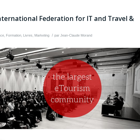
nternational Federation for IT and Travel &
/
nce
,
Formation
,
Livres
,
Marketing
par
Jean-Claude Morand