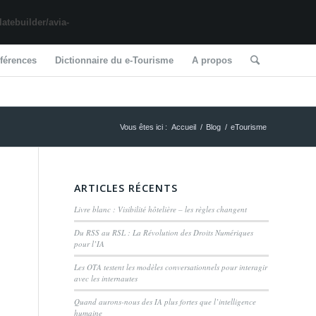
tebuilder/avia-
férences
Dictionnaire du e-Tourisme
A propos
Vous êtes ici :
Accueil
/
Blog
/
eTourisme
ARTICLES RÉCENTS
Livre blanc : Visibilité hôtelière – les règles changent
Du RSS au RSL : La Révolution des Droits Numériques
pour l’IA
Les OTA testent les modèles conversationnels pour interagir
avec les internautes
Quand aurons-nous des IA plus fortes que l’intelligence
humaine