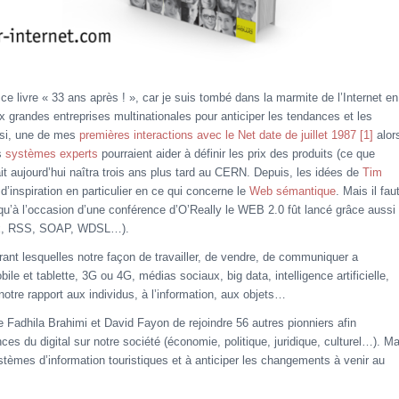
ulé ce livre « 33 ans après ! », car je suis tombé dans la marmite de l’Internet en
x grandes entreprises multinationales pour anticiper les tendances et les
nsi, une de mes
premières interactions avec le Net date de juillet 1987
[1]
alor
s
systèmes experts
pourraient aider à définir les prix des produits (ce que
it aujourd’hui naîtra trois ans plus tard au CERN. Depuis, les idées de
Tim
’inspiration en particulier en ce qui concerne le
Web sémantique
. Mais il fau
 qu’à l’occasion d’une conférence d’O’Really le WEB 2.0 fût lancé grâce aussi
jax, RSS, SOAP, WDSL…).
nt lesquelles notre façon de travailler, de vendre, de communiquer a
e et tablette, 3G ou 4G, médias sociaux, big data, intelligence artificielle,
notre rapport aux individus, à l’information, aux objets…
 de Fadhila Brahimi et David Fayon de rejoindre 56 autres pionniers afin
es du digital sur notre société (économie, politique, juridique, culturel…). M
systèmes d’information touristiques et à anticiper les changements à venir au