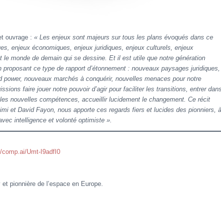
et ouvrage :
« Les enjeux sont majeurs sur tous les plans évoqués dans ce
ques, enjeux économiques, enjeux juridiques, enjeux culturels, enjeux
st le monde de demain qui se dessine. Et il est utile que notre génération
 proposant ce type de rapport d’étonnement : nouveaux paysages juri­diques,
 hard power, nouveaux marchés à conquérir, nouvelles menaces pour notre
ssions faire jouer notre pouvoir d’agir pour faciliter les transitions, entrer dan
 les nouvelles compétences, accueillir lucidement le changement. Ce récit
ahimi et David Fayon, nous apporte ces regards fiers et lucides des pionniers, 
vec intelligence et volonté optimiste ».
c/comp.ai/Umt-I9adfI0
et pionnière de l’espace en Europe.