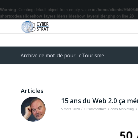
Warning
: Creating default object from empty value in
/home/clients/94d06d
shortcodes/slideshow_layerslider/slideshow_layerslider.php
on line
28
Archive de mot-clé pour : eTourisme
Articles
15 ans du Web 2.0 ça méri
/
/
/
5 mars 2020
1 Commentaire
dans
Marketing