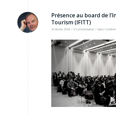
Présence au board de l’I
Tourism (IFITT)
/
/
10 février 2016
0 Commentaires
dans
Confére