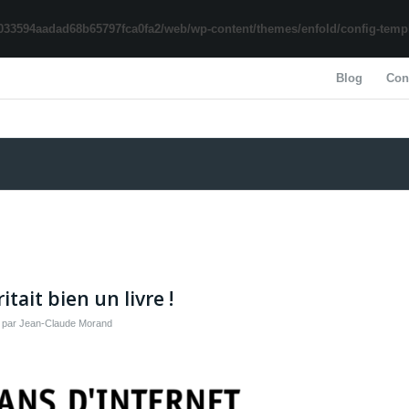
033594aadad68b65797fca0fa2/web/wp-content/themes/enfold/config-templa
Blog
Con
tait bien un livre !
par
Jean-Claude Morand