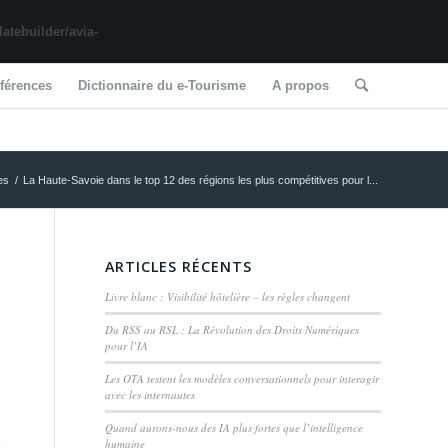
tebuilder/avia-
férences
Dictionnaire du e-Tourisme
A propos
es
/
La Haute-Savoie dans le top 12 des régions les plus compétitives pour l...
ARTICLES RÉCENTS
Livre blanc : Visibilité hôtelière – les règles changent
Du RSS au RSL : La Révolution des Droits Numériques
pour l’IA
Les OTA testent les modèles conversationnels pour interagir
avec les internautes
Quand aurons-nous des IA plus fortes que l’intelligence
humaine