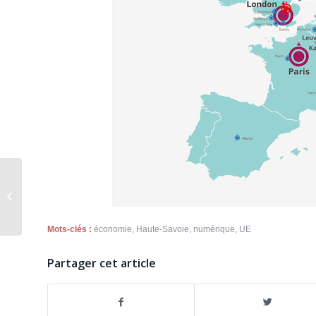
49.7% de la population est équipée
de smartphones
Mots-clés :
économie
,
Haute-Savoie
,
numérique
,
UE
Partager cet article