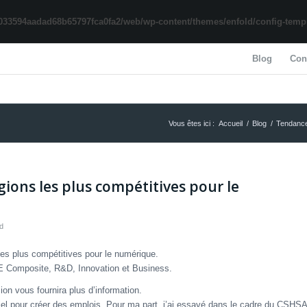
033594aadad68b65797fca0fa2/web/wp-content/themes/enfold/config-templa
Blog
Con
Vous êtes ici :
Accueil
/
Blog
/
Tendanc
gions les plus compétitives pour le
d
les plus compétitives pour le numérique.
PE Composite, R&D, Innovation et Business.
ion vous fournira plus d’information.
el pour créer des emplois. Pour ma part, j’ai essayé dans le cadre du CSHSA