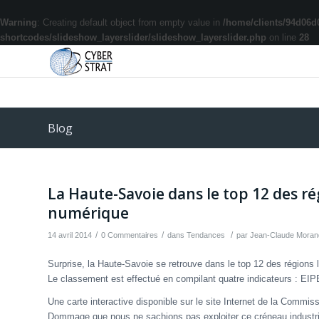
Warning
: Creating default object from empty value in
/home/clients/94d06d
shortcodes/slideshow_layerslider/slideshow_layerslider.php
on line
28
Blog
La Haute-Savoie dans le top 12 des ré
numérique
/
/
/
14 avril 2014
0 Commentaires
dans
Tendances
par
Jean-Claude Moran
Surprise, la Haute-Savoie se retrouve dans le top 12 des régions 
Le classement est effectué en compilant quatre indicateurs : EI
Une carte interactive disponible sur le site Internet de la Commiss
Dommage que nous ne sachions pas exploiter ce créneau industri