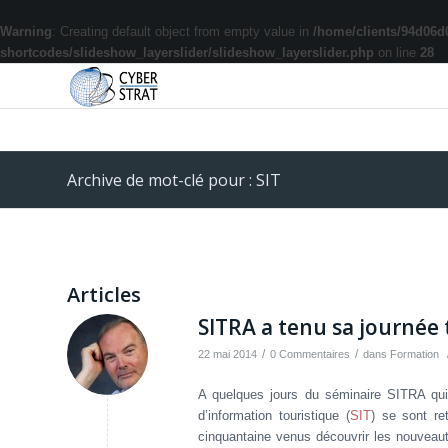
Warning
: Creating default object from empty value in
/home/clients/94d06d
shortcodes/slideshow_layerslider/slideshow_layerslider.php
on line
28
Archive de mot-clé pour : SIT
Articles
SITRA a tenu sa journée
/
/
22 mai 2014
0 Commentaires
dans
Formation
A quelques jours du séminaire SITRA qui
d’information touristique (
SIT
) se sont re
cinquantaine venus découvrir les nouveaut