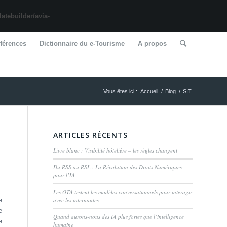
tebuilder/avia-
férences
Dictionnaire du e-Tourisme
A propos
Vous êtes ici :
Accueil
/
Blog
/
SIT
ARTICLES RÉCENTS
Livre blanc : Visibilité hôtelière – les règles changent
Du RSS au RSL : La Révolution des Droits Numériques
pour l’IA
Les OTA testent les modèles conversationnels pour interagir
avec les internautes
e
e
Quand aurons-nous des IA plus fortes que l’intelligence
e
humaine