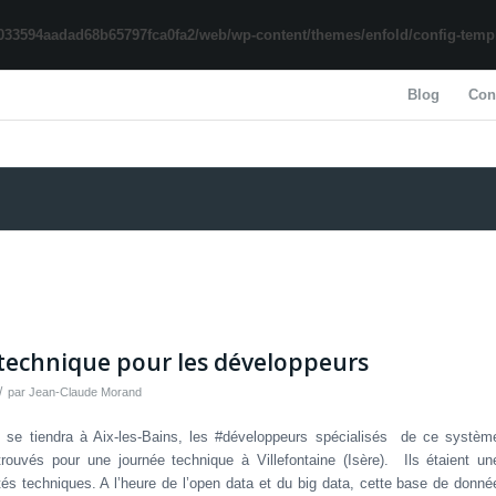
033594aadad68b65797fca0fa2/web/wp-content/themes/enfold/config-templa
Blog
Con
 technique pour les développeurs
/
par
Jean-Claude Morand
 se tiendra à Aix-les-Bains, les #développeurs spécialisés de ce systèm
trouvés pour une journée technique à Villefontaine (Isère). Ils étaient un
és techniques. A l’heure de l’open data et du big data, cette base de donné