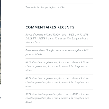
Tsunami chez les geeks fans de l’IA
COMMENTAIRES RÉCENTS
Revue de presse #15ansWeb20 - N°1 - WEB 2.0 15 ANS
DÉJÀ ET APRÈS ?
15 ans du Web 2.0 ça méritait
dans
bien un livre !
Google propose un service photo 360°
Girod-roux
dans
pour les hôtels
49 % des clients espèrent ne plus avoir ...
49 % des
dans
clients espèrent ne plus avoir à passer à la réception des
hôtels
49 % des clients espèrent ne plus avoir ...
49 % des
dans
clients espèrent ne plus avoir à passer à la réception des
hôtels
49 % des clients espèrent ne plus avoir ...
49 % des
dans
e
clients espèrent ne plus avoir à passer à la réception des
hôtels