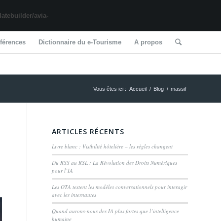
tebuilder/avia-
férences
Dictionnaire du e-Tourisme
A propos
Vous êtes ici :
Accueil
/
Blog
/
massif
ARTICLES RÉCENTS
Livre blanc : Visibilité hôtelière – les règles changent
Du RSS au RSL : La Révolution des Droits Numériques
pour l’IA
Les OTA testent les modèles conversationnels pour interagir
avec les internautes
Quand aurons-nous des IA plus fortes que l’intelligence
humaine