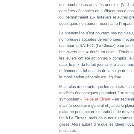
des nombreuses activités annexes (VTT, pa
dernières décennies ne suffisent pas à comb
qui permettraient aux hôteliers et autres pr
sceptiques ne sauront reconnaitre l’impact
Le phénomène n’est pourtant pas nouveau, 
nombreuses sociétés de remontées mécanique
cas pour la SATELC (La Clusaz) pour laquell
des hivers mieux dotés en neige. J’étais al
les leviers ont été actionnés y compris l’a
date, le prix du forfait journalier a aussi
et financer la fabrication de la neige de cu
la mobilisation générale est légitime.
Mais plus importants que les aspects finan
modèles économiques pourraient être imagin
symposium «
Neige et Climat
» en septembr
étais le secrétaire général et j’ai eu le plai
d’alarme pour inciter les stations de mo
fait à La Clusaz, mais nous nous sommes h
glisse. Alors autant dire que les idées nova
suivantes.