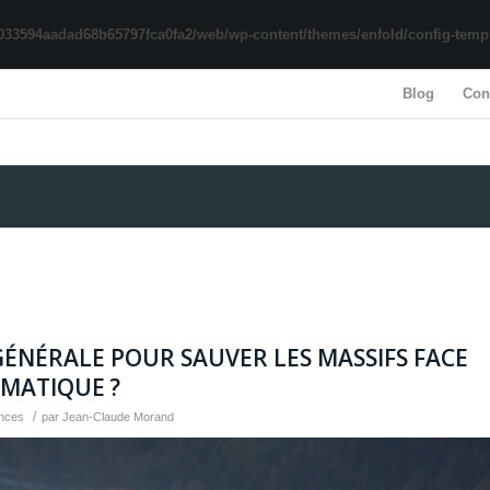
033594aadad68b65797fca0fa2/web/wp-content/themes/enfold/config-templa
Blog
Con
ÉNÉRALE POUR SAUVER LES MASSIFS FACE
MATIQUE ?
/
nces
par
Jean-Claude Morand