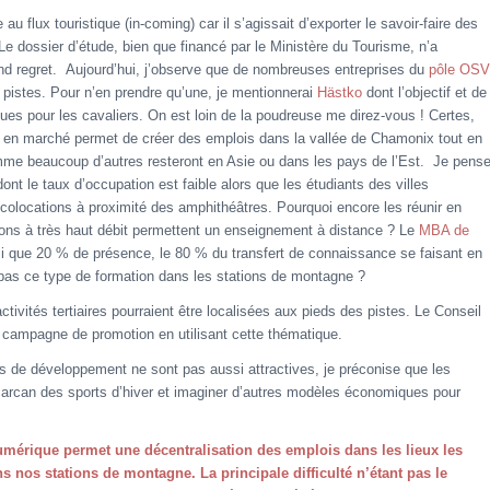
au flux touristique (in-coming) car il s’agissait d’exporter le savoir-faire des
Le dossier d’étude, bien que financé par le Ministère du Tourisme, n’a
d regret. Aujourd’hui, j’observe que de nombreuses entreprises du
pôle OSV
 pistes. Pour n’en prendre qu’une, je mentionnerai
Hästko
dont l’objectif et de
es pour les cavaliers. On est loin de la poudreuse me direz-vous ! Certes,
se en marché permet de créer des emplois dans la vallée de Chamonix tout en
omme beaucoup d’autres resteront en Asie ou dans les pays de l’Est. Je pens
t le taux d’occupation est faible alors que les étudiants des villes
 colocations à proximité des amphithéâtres. Pourquoi encore les réunir en
ons à très haut débit permettent un enseignement à distance ? Le
MBA de
nsi que 20 % de présence, le 80 % du transfert de connaissance se faisant en
s pas ce type de formation dans les stations de montagne ?
ctivités tertiaires pourraient être localisées aux pieds des pistes. Le Conseil
 campagne de promotion en utilisant cette thématique.
s de développement ne sont pas aussi attractives, je préconise que les
r carcan des sports d’hiver et imaginer d’autres modèles économiques pour
numérique permet une décentralisation des emplois dans les lieux les
s nos stations de montagne. La principale difficulté n’étant pas le