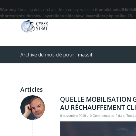
Warning
: Creating default object from empty value in
/home/clients/94d06d
shortcodes/slideshow_layerslider/slideshow_layerslider.php
on line
28
Archive de mot-clé pour : massif
Articles
QUELLE MOBILISATION G
AU RÉCHAUFFEMENT CLI
/
/
9 novembre 2019
0 Commentaires
dans
Tenda