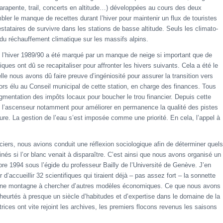
rapente, trail, concerts en altitude…) développées au cours des deux
ler le manque de recettes durant l’hiver pour maintenir un flux de touristes
estataires de survivre dans les stations de basse altitude. Seuls les climato-
 du réchauffement climatique sur les massifs alpins.
l’hiver 1989/90 a été marqué par un manque de neige si important que de
s ont dû se recapitaliser pour affronter les hivers suivants. Cela a été le
e nous avons dû faire preuve d’ingéniosité pour assurer la transition vers
ors élu au Conseil municipal de cette station, en charge des finances. Tous
ugmentation des impôts locaux pour boucher le trou financier. Depuis cette
 pris l’ascenseur notamment pour améliorer en permanence la qualité des pistes
lture. La gestion de l’eau s’est imposée comme une priorité. En cela, l’appel à
ciers, nous avions conduit une réflexion sociologique afin de déterminer quels
és si l’or blanc venait à disparaître. C’est ainsi que nous avons organisé un
e 1994 sous l’égide du professeur Bailly de l’Université de Genève. J’en
sir d’accueillir 32 scientifiques qui tiraient déjà – pas assez fort – la sonnette
yenne montagne à chercher d’autres modèles économiques. Ce que nous avons
eurtés à presque un siècle d’habitudes et d’expertise dans le domaine de la
trices ont vite rejoint les archives, les premiers flocons revenus les saisons