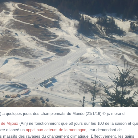
T) a quelques jours des championnats du Monde (21/1/19) © jc morand
s de Mijoux
(Ain) ne fonctionneront que 50 jours sur les 100 de la saison et qu
nce a lancé un
appel aux acteurs de la montagne
, leur demandant de
es massifs des ravages du changement climatique. Effectivement, les gains