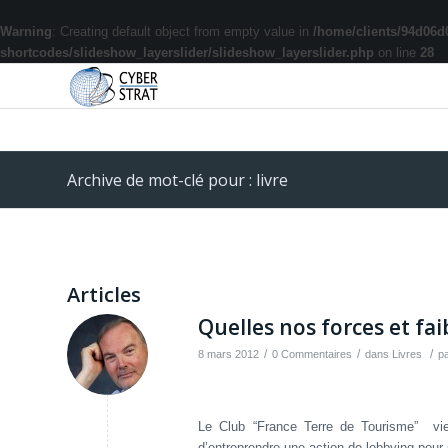
Warning
: Creating default object from empty value in
/home/clients/94d06d
shortcodes/slideshow_layerslider/slideshow_layerslider.php
on line
28
Archive de mot-clé pour : livre
Articles
Quelles nos forces et fai
/
/
/
8 mars 2012
0 Commentaires
dans
Livres
p
Le Club “France Terre de Tourisme” vien
d’entreprendre une action de lobbying pour s