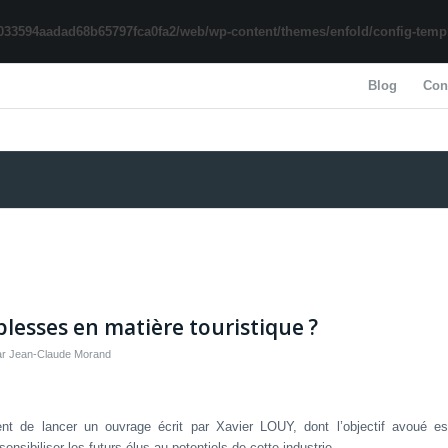
033594aadad68b65797fca0fa2/web/wp-content/themes/enfold/config-templa
Blog
Con
blesses en matière touristique ?
ar
Jean-Claude Morand
t de lancer un ouvrage écrit par Xavier LOUY, dont l’objectif avoué es
ensibiliser les futurs élus au potentiels de cette industrie.