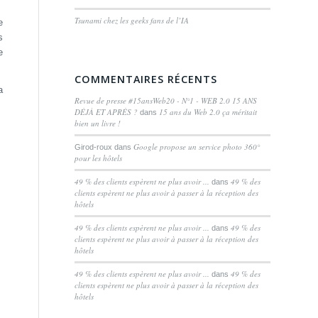
Tsunami chez les geeks fans de l’IA
e
s
e
COMMENTAIRES RÉCENTS
a
Revue de presse #15ansWeb20 - N°1 - WEB 2.0 15 ANS
DÉJÀ ET APRÈS ?
15 ans du Web 2.0 ça méritait
dans
bien un livre !
Google propose un service photo 360°
Girod-roux
dans
pour les hôtels
49 % des clients espèrent ne plus avoir ...
49 % des
dans
clients espèrent ne plus avoir à passer à la réception des
hôtels
49 % des clients espèrent ne plus avoir ...
49 % des
dans
clients espèrent ne plus avoir à passer à la réception des
hôtels
49 % des clients espèrent ne plus avoir ...
49 % des
dans
clients espèrent ne plus avoir à passer à la réception des
hôtels