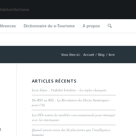
tebuilder/avia-
férences
Dictionnaire du e-Tourisme
A propos
Vous êtes ici :
Accueil
/
Blog
/
livre
ARTICLES RÉCENTS
Livre blanc : Visibilité hôtelière – les règles changent
Du RSS au RSL : La Révolution des Droits Numériques
pour l’IA
Les OTA testent les modèles conversationnels pour interagir
avec les internautes
t
Quand aurons-nous des IA plus fortes que l’intelligence
humaine