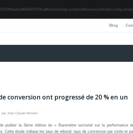
033594aadad68b65797fca0fa2/web/wp-content/themes/enfold/config-templa
Blog
Con
 de conversion ont progressé de 20 % en un
par
Jean-Claude Morand
 publier la 3ème édition du « Baromètre sectoriel sur la performance d
 Cette étude indique les taux de rebond, taux de conversion par visite et pa