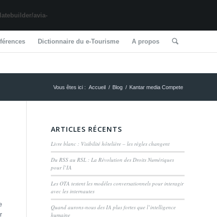
tebuilder/avia-
férences
Dictionnaire du e-Tourisme
A propos
Vous êtes ici :
Accueil
/
Blog
/
Kantar media Compete
ARTICLES RÉCENTS
Livre blanc : Visibilité hôtelière – les règles changent
Du RSS au RSL : La Révolution des Droits Numériques
pour l’IA
Les OTA testent les modèles conversationnels pour interagir
avec les internautes
e
Quand aurons-nous des IA plus fortes que l’intelligence
r
humaine