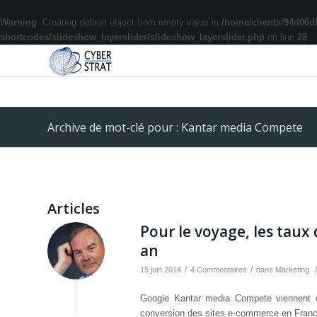
Warning
: Creating default object from empty value in
/home/clients/94d06d
shortcodes/slideshow_layerslider/slideshow_layerslider.php
on line
28
Archive de mot-clé pour : Kantar media Compete
Articles
Pour le voyage, les taux
an
/
/
/
15 juin 2014
4 Commentaires
dans
Marketing
Google Kantar media Compete viennent de
conversion des sites e-commerce en France.