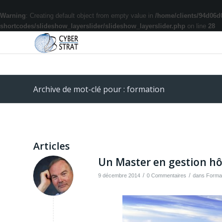
Warning
: Creating default object from empty value in
/home/clients/94d06d
shortcodes/slideshow_layerslider/slideshow_layerslider.php
on line
28
Archive de mot-clé pour : formation
Articles
Un Master en gestion hôt
/
/
9 décembre 2014
0 Commentaires
dans
Forma