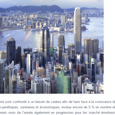
erie sont confronté à un besoin de cadres afin de faire face à la croissance d
éo-péolitiques, sanitaires et économiques, évolue encore de 5 % en nombre d
emiers mois de l’année également en progression pour les marché émetteur