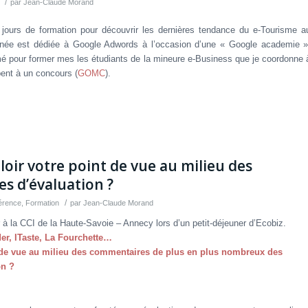
/
par
Jean-Claude Morand
4 jours de formation pour découvrir les dernières tendance du e-Tourisme a
née est dédiée à Google Adwords à l’occasion d’une « Google academie »
é pour former mes les étudiants de la mineure e-Business que je coordonne 
ent à un concours (
GOMC
).
oir votre point de vue au milieu des
es d’évaluation ?
/
érence
,
Formation
par
Jean-Claude Morand
nir à la CCI de la Haute-Savoie – Annecy lors d’un petit-déjeuner d’Ecobiz.
er, ITaste, La Fourchette…
 de vue au milieu des commentaires de plus en plus nombreux des
on ?