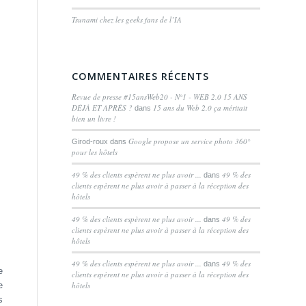
Tsunami chez les geeks fans de l’IA
COMMENTAIRES RÉCENTS
Revue de presse #15ansWeb20 - N°1 - WEB 2.0 15 ANS
DÉJÀ ET APRÈS ?
15 ans du Web 2.0 ça méritait
dans
bien un livre !
Google propose un service photo 360°
Girod-roux
dans
pour les hôtels
49 % des clients espèrent ne plus avoir ...
49 % des
dans
clients espèrent ne plus avoir à passer à la réception des
hôtels
49 % des clients espèrent ne plus avoir ...
49 % des
dans
clients espèrent ne plus avoir à passer à la réception des
hôtels
49 % des clients espèrent ne plus avoir ...
49 % des
dans
e
clients espèrent ne plus avoir à passer à la réception des
e
hôtels
s