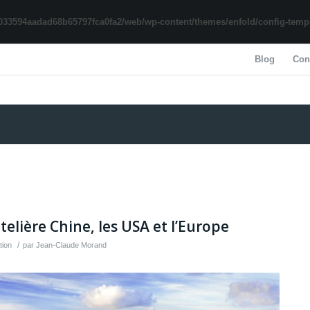
033594aadad68b65797fca0fa2/web/wp-content/themes/enfold/config-templa
Blog
Con
elière Chine, les USA et l’Europe
/
tion
par
Jean-Claude Morand