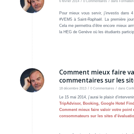
/
/
6 février 2014
0 Commentaires
dans
Formation
Pour mieux vous servir, j’investis dans 
#VEM5 à Saint-Raphaël. La première jour
Cela me permettra d’être encore mieux arm
la HEG de Genève où les étudiants particip
Comment mieux faire val
commentaires sur les sit
/
/
18 décembre 2013
0 Commentaires
dans
Conf
Le 15 mai 2014, j’aurai le plaisir d’interve
TripAdvisor, Booking, Google Hotel Find
Comment mieux faire valoir votre point
consommateurs sur les sites d’évaluati