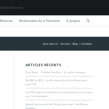
tebuilder/avia-
férences
Dictionnaire du e-Tourisme
A propos
Vous êtes ici :
Accueil
/
Blog
/
formation
ARTICLES RÉCENTS
Livre blanc : Visibilité hôtelière – les règles changent
Du RSS au RSL : La Révolution des Droits Numériques
pour l’IA
Les OTA testent les modèles conversationnels pour interagir
avec les internautes
Quand aurons-nous des IA plus fortes que l’intelligence
humaine