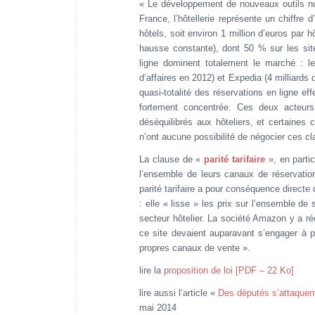
« Le développement de nouveaux outils num
France, l’hôtellerie représente un chiffre 
hôtels, soit environ 1 million d’euros par 
hausse constante), dont 50 % sur les site
ligne dominent totalement le marché : le
d’affaires en 2012) et Expedia (4 milliards 
quasi-totalité des réservations en ligne ef
fortement concentrée. Ces deux acteurs 
déséquilibrés aux hôteliers, et certaines c
n’ont aucune possibilité de négocier ces c
La clause de «
parité tarifaire
», en parti
l’ensemble de leurs canaux de réservation
parité tarifaire a pour conséquence direct
: elle « lisse » les prix sur l’ensemble de
secteur hôtelier. La société Amazon y a r
ce site devaient auparavant s’engager à pr
propres canaux de vente ».
lire la
proposition de loi [PDF – 22 Ko]
lire aussi l’article «
Des députés s’attaquent
mai 2014