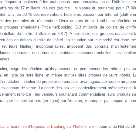
ériques a bouleversé les pratiques de commercialisation de l’hôtellerie. E
d’affaires de 17 milliards d’euros (source : Ministère du tourisme) pour 17 00
hôtel. Environ 50 % des réservations hôtelières passent par Internet (chiffre e
s des centrales de réservation. Deux acteurs de la distribution hôtelière e
s groupes américains Priceline/Booking (5,3 milliards de dollars de chiffr
de dollars de chiffre d’affaires en 2012). À eux deux, ces groupes canalisent l
fectuées en dehors du site de l’hôtel. La situation sur le marché est donc trè
(et leurs filiales), incontournables, imposent des contrats manifestemen
lauses pourraient constituer des pratiques anticoncurrentielles. Les hôtelier
lauses.
culier, exige des hôteliers qu’ils proposent en permanence les mêmes prix su
, en ligne ou hors ligne, et même sur les sites propres de leurs hôtels. L
e d’empêcher l’hôtelier de proposer un prix plus avantageux aux consommateur
 ses canaux de vente. La parité des prix est particulièrement présente dans l
écemment renoncé ; les vendeurs souhaitant commercialiser leurs produits su
atiquer le meilleur prix (en ligne) sur Amazon, y compris par rapport à leur
 à la mainmise d’Expedia et Booking sur l’hôtellerie
» – Journal du Net du 19