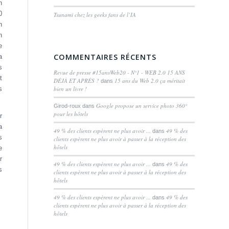
n
0
Tsunami chez les geeks fans de l’IA
n
n
e
COMMENTAIRES RÉCENTS
a
s
Revue de presse #15ansWeb20 - N°1 - WEB 2.0 15 ANS
t
DÉJÀ ET APRÈS ?
15 ans du Web 2.0 ça méritait
dans
bien un livre !
s
Google propose un service photo 360°
Girod-roux
dans
pour les hôtels
r
a
49 % des clients espèrent ne plus avoir ...
49 % des
dans
s
clients espèrent ne plus avoir à passer à la réception des
hôtels
e
r
49 % des clients espèrent ne plus avoir ...
49 % des
dans
s
clients espèrent ne plus avoir à passer à la réception des
hôtels
49 % des clients espèrent ne plus avoir ...
49 % des
dans
clients espèrent ne plus avoir à passer à la réception des
hôtels