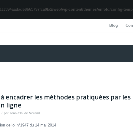
033594aadad68b65797fca0fa2/web/wp-content/themes/enfold/config-templa
Blog
Con
t à encadrer les méthodes pratiquées par les
n ligne
/
par
Jean-Claude Morand
ion de loi n°1947 du 14 mai 2014