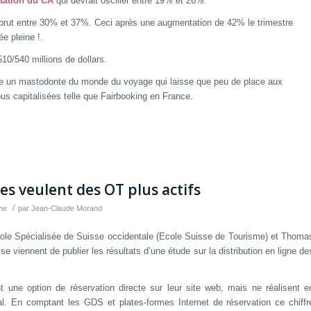
ation du CA
qui devrait osciller entre 19% et 26%.
brut entre 30% et 37%. Ceci après une augmentation de 42% le trimestre
ée pleine !.
10/540 millions de dollars.
re un mastodonte du monde du voyage qui laisse que peu de place aux
ous capitalisées telle que Fairbooking en France.
es veulent des OT plus actifs
/
he
par
Jean-Claude Morand
le Spécialisée de Suisse occidentale (Ecole Suisse de Tourisme) et Thoma
 viennent de publier les résultats d’une étude sur la distribution en ligne de
 une option de réservation directe sur leur site web, mais ne réalisent e
 En comptant les GDS et plates-formes Internet de réservation ce chiffr