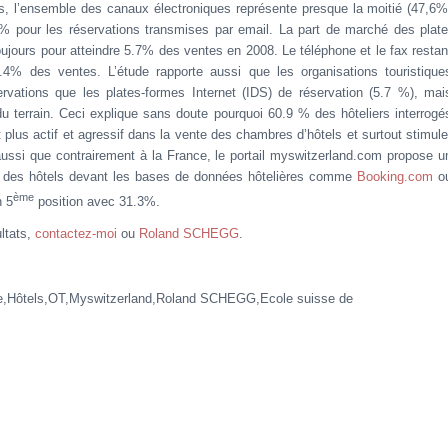
s, l’ensemble des canaux électroniques représente presque la moitié (47,6%
 pour les réservations transmises par email. La part de marché des plate
ujours pour atteindre 5.7% des ventes en 2008. Le téléphone et le fax restan
.4% des ventes. L’étude rapporte aussi que les organisations touristique
vations que les plates-formes Internet (IDS) de réservation (5.7 %), mai
u terrain. Ceci explique sans doute pourquoi 60.9 % des hôteliers interrogé
 plus actif et agressif dans la vente des chambres d’hôtels et surtout stimule
aussi que contrairement à la France, le portail myswitzerland.com propose u
 % des hôtels devant les bases de données hôtelières comme
Booking.com
o
ème
n 5
position avec 31.3%.
ltats,
contactez-moi
ou
Roland SCHEGG
.
se,Hôtels,OT,Myswitzerland,Roland SCHEGG,Ecole suisse de