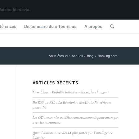
tebuilder/avia-
férences
Dictionnaire du e-Tourisme
A propos
Vous êtes ici :
Accueil
/
Blog
/
Booking.com
ARTICLES RÉCENTS
Livre blanc : Visibilité hôtelière – les règles changent
Du RSS au RSL : La Révolution des Droits Numériques
pour l’IA
Les OTA testent les modèles conversationnels pour interagir
avec les internautes
Quand aurons-nous des IA plus fortes que l’intelligence
humaine