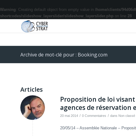
Warning
: Creating default object from empty value in
/home/clients/94d06d
shortcodes/slideshow_layerslider/slideshow_layerslider.php
on line
28
Archive de mot-clé pour : Booking.com
Articles
Proposition de loi visan
agences de réservation e
/
/
20 mai 2014
0 Commentaires
dans
Non classé
20/05/14 – Assemblée Nationale – Proposit