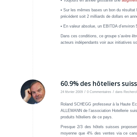
• Toujours en année glissante une
augment
• Sur les mêmes bases un bon du résultat 
précédent soit 2 milliards de dollars en ann
• En valeur absolue, un EBITDA d’environ 5
Dans ces conditions, ce groupe s’avère êt
acteurs indépendants voir aux initiatives s
60.9% des hôteliers suiss
/
/
24 février 2009
0 Commentaires
dans
Recherc
Roland SCHEGG professeur à la Haute Eco
ALLEMANN de l’association Hotellerie suisse
produits hôteliers de ce pays.
Presque 2/3 des hôtels suisses proposent
moyenne que 4% des ventes via ce canal.