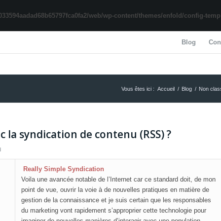
033594aadad68b65797fca0fa2/web/wp-content/themes/enfold/config-templa
Blog
Con
Vous êtes ici :
Accueil
/
Blog
/
Non clas
 la syndication de contenu (RSS) ?
d
Really Simple Syndication
Voila une avancée notable de l’Internet car ce standard doit, de mon
point de vue, ouvrir la voie à de nouvelles pratiques en matière de
gestion de la connaissance et je suis certain que les responsables
du marketing vont rapidement s’approprier cette technologie pour
imaginer de nouvelles manières d’interagir avec une population