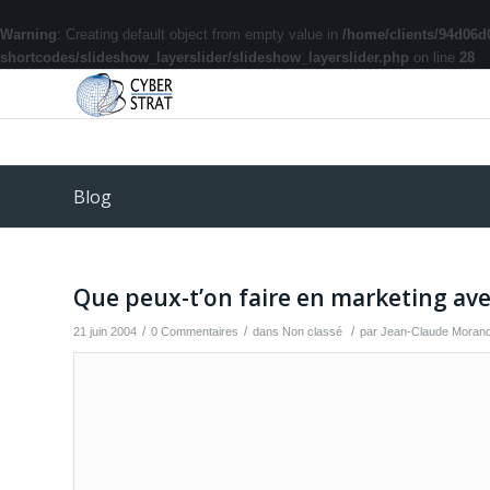
Warning
: Creating default object from empty value in
/home/clients/94d06d
shortcodes/slideshow_layerslider/slideshow_layerslider.php
on line
28
Blog
Que peux-t’on faire en marketing avec
/
/
/
21 juin 2004
0 Commentaires
dans
Non classé
par
Jean-Claude Moran