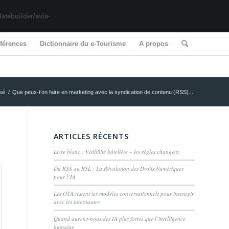
tebuilder/avia-
férences
Dictionnaire du e-Tourisme
A propos
sé
/
Que peux-t’on faire en marketing avec la syndication de contenu (RSS)...
ARTICLES RÉCENTS
Livre blanc : Visibilité hôtelière – les règles changent
Du RSS au RSL : La Révolution des Droits Numériques
pour l’IA
Les OTA testent les modèles conversationnels pour interagir
avec les internautes
Quand aurons-nous des IA plus fortes que l’intelligence
humaine