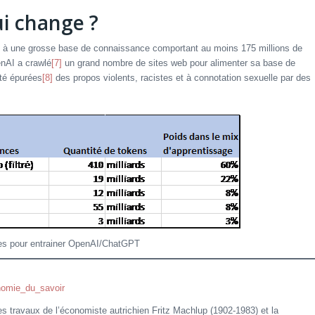
i change ?
 à une grosse base de connaissance comportant au moins 175 millions de
enAI a crawlé
[7]
un grand nombre de sites web pour alimenter sa base de
té épurées
[8]
des propos violents, racistes et à connotation sexuelle par des
ées pour entrainer OpenAI/ChatGPT
onomie_du_savoir
es travaux de l’économiste autrichien Fritz Machlup (1902-1983) et la