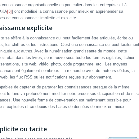
la connaissance organisationnelle en particulier dans les entreprises. Là
NAKA
[3]
] ont modélisé la connaissance pour mieux en appréhender sa
pes de connaissance : implicite et explicite.
ssance explicite
e se réfère à la connaissance qui peut facilement être articulée, écrite ou
s, les chiffres et les instructions. C’est une connaissance qui peut facilemen
niquée aux autres. Avec la numérisation grandissante du monde, cette
is était dans les livres, se retrouve sous toute les formes digitales, fichier
présentations, site web, vidéo, photo, code programme, etc. Les moyens
ssance sont également nombreux : la recherche avec de moteurs dédiés, la
s web, les flux RSS ou les notifications reçues sur abonnement.
 capables de capter et de partager les connaissances presque de la même
ut le faire va profondément modifier notre processus d’acquisition et de mis
nces. Une nouvelle forme de conversation est maintenant possible pour
nces explicites et ce depuis des bases de données de mieux en mieux
icite ou tacite