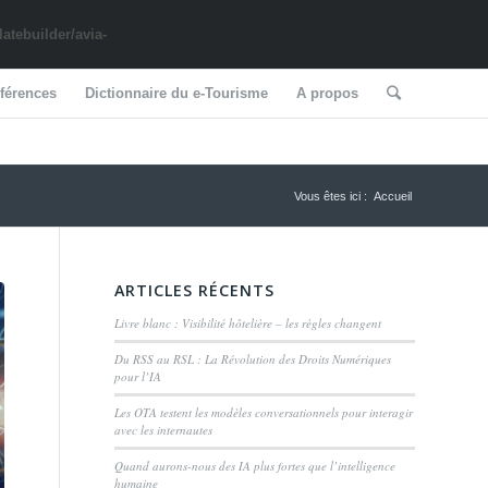
tebuilder/avia-
férences
Dictionnaire du e-Tourisme
A propos
Vous êtes ici :
Accueil
ARTICLES RÉCENTS
Livre blanc : Visibilité hôtelière – les règles changent
Du RSS au RSL : La Révolution des Droits Numériques
pour l’IA
Les OTA testent les modèles conversationnels pour interagir
avec les internautes
Quand aurons-nous des IA plus fortes que l’intelligence
humaine