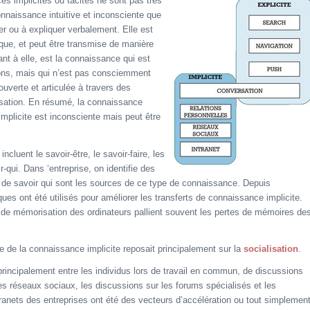
es implicites ou tacites ne sont pas très
onnaissance intuitive et inconsciente que
er ou à expliquer verbalement. Elle est
ique, et peut être transmise de manière
ant à elle, est la connaissance qui est
ons, mais qui n’est pas consciemment
uverte et articulée à travers des
lisation. En résumé, la connaissance
implicite est inconsciente mais peut être
luent le savoir-être, le savoir-faire, les
r-qui. Dans ‘entreprise, on identifie des
de savoir qui sont les sources de ce type de connaissance. Depuis
es ont été utilisés pour améliorer les transferts de connaissance implicite.
és de mémorisation des ordinateurs pallient souvent les pertes de mémoires de
 de la connaissance implicite reposait principalement sur la
socialisation
.
principalement entre les individus lors de travail en commun, de discussions
es réseaux sociaux, les discussions sur les forums spécialisés et les
tranets des entreprises ont été des vecteurs d’accélération ou tout simplemen