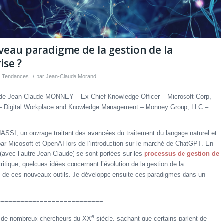
veau paradigme de la gestion de la
ise ?
/
,
Tendances
par
Jean-Claude Morand
ion de Jean-Claude MONNEY – Ex Chief Knowledge Officer – Microsoft Corp,
r – Digital Workplace and Knowledge Management – Monney Group, LLC –
ASSI, un ouvrage traitant des avancées du traitement du langage naturel et
par Micosoft et OpenAI lors de l’introduction sur le marché de ChatGPT. En
 (avec l’autre Jean-Claude) se sont portées sur les
processus de gestion de
critique, quelques idées concernant l’évolution de la gestion de la
ée de ces nouveaux outils. Je développe ensuite ces paradigmes dans un
===========================
e
on de nombreux chercheurs du XX
siècle, sachant que certains parlent de