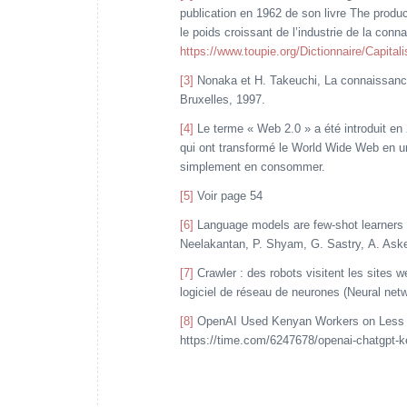
publication en 1962 de son livre The produc
le poids croissant de l’industrie de la con
https://www.toupie.org/Dictionnaire/Capital
[3]
Nonaka et H. Takeuchi, La connaissance 
Bruxelles, 1997.
[4]
Le terme « Web 2.0 » a été introduit en 
qui ont transformé le World Wide Web en un 
simplement en consommer.
[5]
Voir page 54
[6]
Language models are few-shot learners -
Neelakantan, P. Shyam, G. Sastry, A. Askel
[7]
Crawler : des robots visitent les sites 
logiciel de réseau de neurones (Neural netw
[8]
OpenAI Used Kenyan Workers on Less 
https://time.com/6247678/openai-chatgpt-k