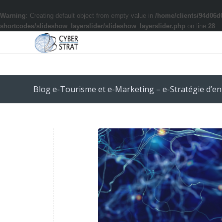
Warning
: Creating default object from empty value in
/home/clients/94d06d
shortcodes/slideshow_layerslider/slideshow_layerslider.php
on line
28
Blog e-Tourisme et e-Marketing – e-Stratégie d’en