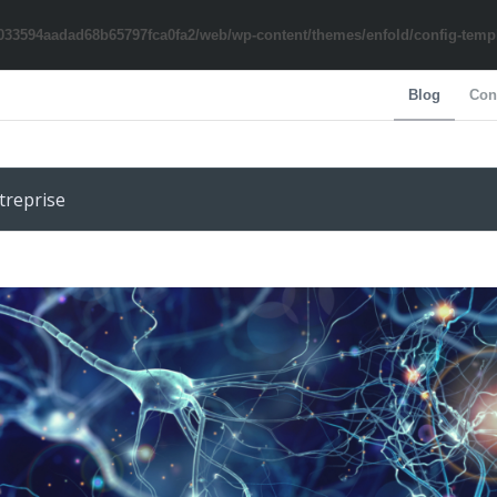
033594aadad68b65797fca0fa2/web/wp-content/themes/enfold/config-templa
Blog
Con
treprise