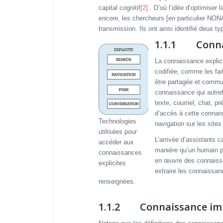
capital cognitif
[2]
. D’où l’idée d’optimiser 
encore, les chercheurs [en particulier NO
transmission. Ils ont ainsi identifié deux ty
1.1.1 Connai
La connaissance explicit
codifiée, comme les fait
être partagée et commu
connaissance qui autrefo
texte, courriel, chat, 
d’accès à cette connai
Technologies
navigation sur les site
utilisées pour
L’arrivée d’assistants
accéder aux
manière qu’un humain pe
connaissances
en œuvre des connaissa
explicites
extraire les connaissa
renseignées.
1.1.2 Connaissance impl