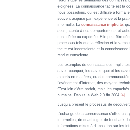
Notons que les définitions des connaissanc
éloignées. La connaissance tacite est la c
nous possédons, qui est difficile à formalis
souvent acquise par l’expérience et la prat
informelle. La
connaissance implicite
, qu
sous-jacente à nos comportements et acti
considérée ou exprimée. Elle peut être déco
processus tels que la réflexion et la verba
tacite est inconsciente et la connaissance 
rendue consciente.
Les exemples de connaissances implicites inc
savoir-pourquoi, les savoir-quoi et les savoi
experts en matières, ou des communautés 
l’avènement d’Internet, des moyens techniqu
C’est loin d’être parfait, mais les capacit
humains. Depuis le Web 2.0 fin 2004.
[4]
Jusqu’à présent le processus de découverte
L’échange de la connaissance s’effectuait 
informelles, de coaching et de feedback. L
informations mises à disposition sur les in