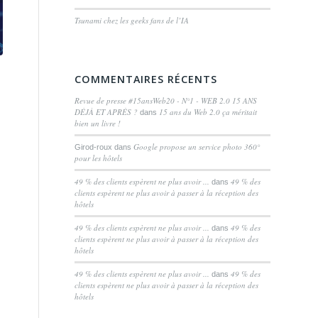
Tsunami chez les geeks fans de l’IA
COMMENTAIRES RÉCENTS
Revue de presse #15ansWeb20 - N°1 - WEB 2.0 15 ANS
DÉJÀ ET APRÈS ?
15 ans du Web 2.0 ça méritait
dans
bien un livre !
Google propose un service photo 360°
Girod-roux
dans
pour les hôtels
49 % des clients espèrent ne plus avoir ...
49 % des
dans
clients espèrent ne plus avoir à passer à la réception des
hôtels
49 % des clients espèrent ne plus avoir ...
49 % des
dans
clients espèrent ne plus avoir à passer à la réception des
hôtels
49 % des clients espèrent ne plus avoir ...
49 % des
dans
clients espèrent ne plus avoir à passer à la réception des
hôtels