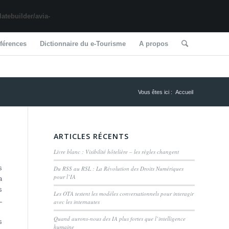
tebuilder/avia-
férences
Dictionnaire du e-Tourisme
A propos
Vous êtes ici :
Accueil
ARTICLES RÉCENTS
Livre blanc : Visibilité hôtelière – les règles changent
s
Du RSS au RSL : La Révolution des Droits Numériques
pour l’IA
a
s
Les OTA testent les modèles conversationnels pour interagir
L
avec les internautes
Quand aurons-nous des IA plus fortes que l’intelligence
s
humaine