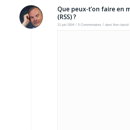
Que peux-t’on faire en 
(RSS) ?
/
/
21 juin 2004
0 Commentaires
dans
Non classé