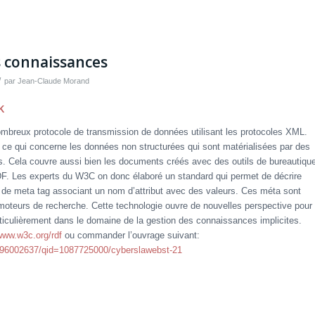
s connaissances
/
par
Jean-Claude Morand
K
breux protocole de transmission de données utilisant les protocoles XML.
n ce qui concerne les données non structurées qui sont matérialisées par des
. Cela couvre aussi bien les documents créés avec des outils de bureautiqu
F. Les experts du W3C on donc élaboré un standard qui permet de décrire
t de meta tag associant un nom d’attribut avec des valeurs. Ces méta sont
s moteurs de recherche. Cette technologie ouvre de nouvelles perspective pour
rticulièrement dans le domaine de la gestion des connaissances implicites.
www.w3c.org/rdf
ou commander l’ouvrage suivant:
596002637/qid=1087725000/cyberslawebst-21