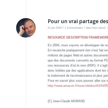
Pour un vrai partage de
/
/
21 juin 2004
1 Commentaire
dans
Non classé
RESOURCE DESCRIPTION FRAMEWOR
En 2004, nous voyons se développer de nom
En revanche pratiquement rien n’est fait e
millions de pages Web et autres documents
que des documents convertis au format PD
ces ressources d’où le nom (RDF). Il s’agi
donc lisibles par des applications dont le
le traitement de laconnaissance et plus pa
Pour en savoir plus vous pouvez aller sur
http://www.amazon.fr/exec/obidos/ASIN/0
(C) Jean-Claude MORAND