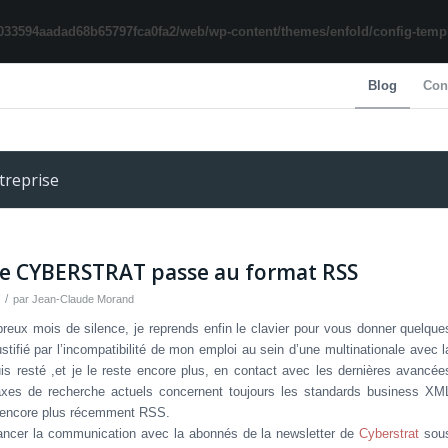
033594aadad68b65797fca0fa2/web/wp-content/themes/enfold/config-templa
Blog
Con
treprise
e de CYBERSTRAT passe au format RSS
/
par
Jean-Claude Morand
reux mois de silence, je reprends enfin le clavier pour vous donner quelque
stifié par l’incompatibilité de mon emploi au sein d’une multinationale avec l
is resté ,et je le reste encore plus, en contact avec les dernières avancée
 axes de recherche actuels concernent toujours les standards business XM
u encore plus récemment RSS.
relancer la communication avec la abonnés de la newsletter de
Cyberstrat
sou