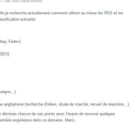
/
é
par
Jean-Claude Morand
lle je recherche actuellement comment utiliser au mieux les RSS et les
lassification suivante:
ebay, Fedex)
, SEO)
aigns,..)
rme anglophone (recherche d’idées, étude de marché, recueil de réactions ..).
 décrirais chacun de ses points avec l’espoir de recevoir quelques
remière expérience dans ce domaine. Merci.