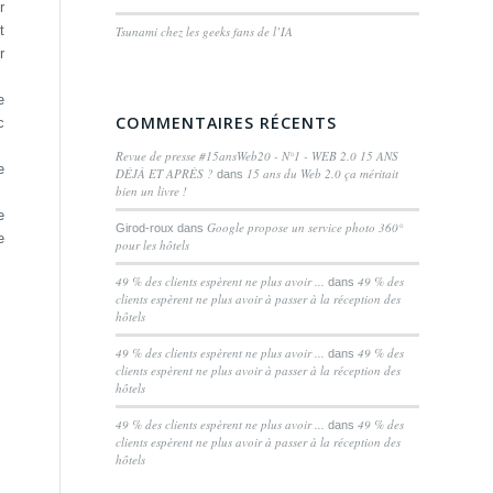
r
t
Tsunami chez les geeks fans de l’IA
r
e
COMMENTAIRES RÉCENTS
c
Revue de presse #15ansWeb20 - N°1 - WEB 2.0 15 ANS
e
DÉJÀ ET APRÈS ?
15 ans du Web 2.0 ça méritait
dans
bien un livre !
e
Google propose un service photo 360°
Girod-roux
dans
e
pour les hôtels
49 % des clients espèrent ne plus avoir ...
49 % des
dans
clients espèrent ne plus avoir à passer à la réception des
hôtels
49 % des clients espèrent ne plus avoir ...
49 % des
dans
clients espèrent ne plus avoir à passer à la réception des
hôtels
49 % des clients espèrent ne plus avoir ...
49 % des
dans
clients espèrent ne plus avoir à passer à la réception des
hôtels