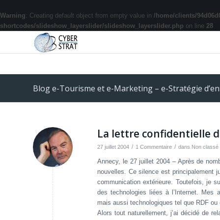
Warning
: Creating default object from empty value in
/home/clients/94d06d
shortcodes/slideshow_layerslider/slideshow_layerslider.php
on line
28
Blog e-Tourisme et e-Marketing – e-Stratégie d’en
La lettre confidentiell
/
/
27 juillet 2004
1 Commentaire
dans
Non classé
Annecy, le 27 juillet 2004 – Après de nomb
nouvelles. Ce silence est principalement ju
communication extérieure. Toutefois, je su
des technologies liées à l’Internet. Mes
mais aussi technologiques tel que RDF o
Alors tout naturellement, j’ai décidé de 