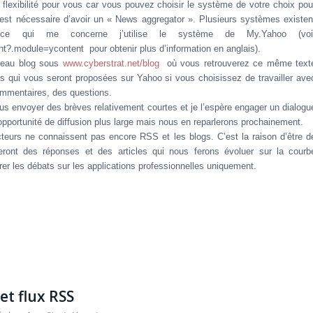
flexibilité pour vous car vous pouvez choisir le système de votre choix pou
est nécessaire d’avoir un « News aggregator ». Plusieurs systèmes existen
 ce qui me concerne j’utilise le système de My.Yahoo
(voi
ent?.module=ycontent
pour obtenir plus d’information en anglais)
.
veau blog sous
www.cyberstrat.net/blog
où vous retrouverez ce même text
s qui vous seront proposées sur Yahoo si vous choisissez de travailler ave
ommentaires, des questions.
ous envoyer des brèves relativement courtes et je l’espère engager un dialogu
opportunité de diffusion plus large mais nous en reparlerons prochainement.
teurs ne connaissent pas encore RSS et les blogs. C’est la raison d’être d
eront des réponses et des articles qui nous ferons évoluer sur la courb
rer les débats sur les applications professionnelles uniquement.
et flux RSS