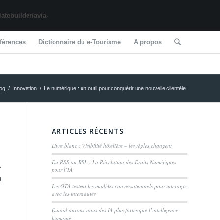
tebuilder/avia-
férences
Dictionnaire du e-Tourisme
A propos
log
/
Innovation
/
Le numérique : un outil pour conquérir une nouvelle clientèle
ARTICLES RÉCENTS
Livre blanc : Visibilité hôtelière – les règles changent
Du RSS au RSL : La Révolution des Droits Numériques
r
pour l’IA
t
Les OTA testent les modèles conversationnels pour interagir
avec les internautes
Quand aurons-nous des IA plus fortes que l’intelligence
humaine