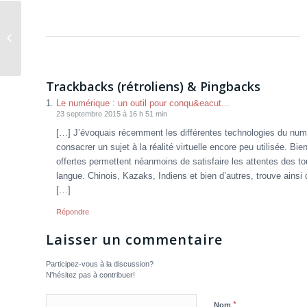
Apprenez l’eTourisme avec un MOOC
: Communication Perspectives
Trackbacks (rétroliens) & Pingbacks
Le numérique : un outil pour conqu&eacut...
23 septembre 2015 à 16 h 51 min
[…] J’évoquais récemment les différentes technologies du numé
consacrer un sujet à la réalité virtuelle encore peu utilisée. B
offertes permettent néanmoins de satisfaire les attentes des t
langue. Chinois, Kazaks, Indiens et bien d’autres, trouve ainsi
[…]
Répondre
Laisser un commentaire
Participez-vous à la discussion?
N'hésitez pas à contribuer!
*
Nom