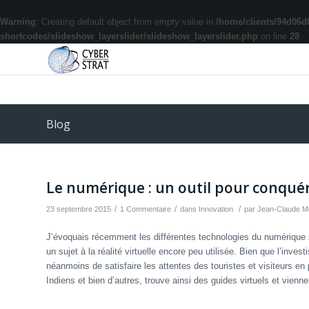
Warning
: Creating default object from empty value in
/home/clients/94d06d
shortcodes/slideshow_layerslider/slideshow_layerslider.php
on line
28
Blog
dit :
Le numérique : un outil pour conquér
/
/
/
23 septembre 2015
1 Commentaire
dans
Innovation
par
Jean-Claude M
J’évoquais récemment les différentes technologies du numérique 
un sujet à la réalité virtuelle encore peu utilisée. Bien que l’inv
néanmoins de satisfaire les attentes des touristes et visiteurs 
Indiens et bien d’autres, trouve ainsi des guides virtuels et vien