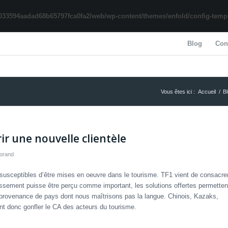
033594aadad68b65797fca0fa2/web/wp-content/themes/enfold/config-templa
Blog
Con
Vous êtes ici :
Accueil
/
B
ir une nouvelle clientèle
orand
susceptibles d’être mises en oeuvre dans le tourisme. TF1 vient de consacre
estissement puisse être perçu comme important, les solutions offertes permetten
en provenance de pays dont nous maîtrisons pas la langue. Chinois, Kazaks,
nent donc gonfler le CA des acteurs du tourisme.