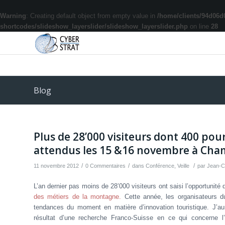
Warning
: Creating default object from empty value in
/home/clients/94d06d
shortcodes/slideshow_layerslider/slideshow_layerslider.php
on line
28
Blog
Plus de 28’000 visiteurs dont 400 pou
attendus les 15 &16 novembre à Ch
/
/
/
11 novembre 2012
0 Commentaires
dans
Conférence
,
Veille
par
Jean-C
L’an dernier pas moins de 28’000 visiteurs ont saisi l’opportunité
des métiers de la montagne.
Cette année, les organisateurs du
tendances du moment en matière d’innovation touristique. J’aura
résultat d’une recherche Franco-Suisse en ce qui concerne l