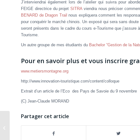
J’interviendrai également lors de l’atelier qui suivra pour abo
FEIGE directrice du projet
SITRA
viendra nous préciser comment 
BENARD de Dragon Trail
nous expliquera comment les responsabl
pour conquérir le marché chinois. Un exposé qui sera sans doute s
seront présents dans le cadre du cours e-Tourisme que j’assure à
Tourisme.
Un autre groupe de mes étudiants du
Bachelor “Gestion de la Nat
Pour en savoir plus et vous inscrire g
www.metiersmontagne.org
http://www.innovation-touristique.com/content/colloque
Extrait d’un article de l’Eco des Pays de Savoie du 9 novembre
(C) Jean-Claude MORAND
Partager cet article
Un conseiller de voyage sur votre
smartphone