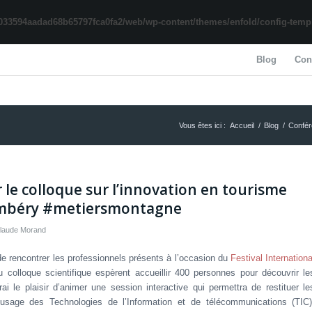
033594aadad68b65797fca0fa2/web/wp-content/themes/enfold/config-templa
Blog
Con
Vous êtes ici :
Accueil
/
Blog
/
Confé
r le colloque sur l’innovation en tourisme
ambéry #metiersmontagne
laude Morand
 de rencontrer les professionnels présents à l’occasion du
Festival Internationa
 colloque scientifique espèrent accueillir 400 personnes pour découvrir le
i le plaisir d’animer une session interactive qui permettra de restituer le
’usage des Technologies de l’Information et de télécommunications (TIC)