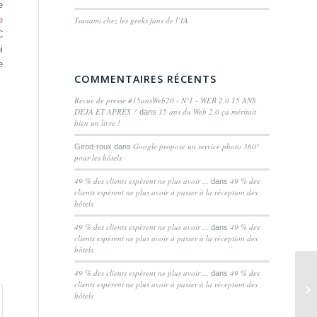
e
e
Tsunami chez les geeks fans de l’IA
C
i
e
COMMENTAIRES RÉCENTS
Revue de presse #15ansWeb20 - N°1 - WEB 2.0 15 ANS
DÉJÀ ET APRÈS ?
15 ans du Web 2.0 ça méritait
dans
bien un livre !
Google propose un service photo 360°
Girod-roux
dans
pour les hôtels
49 % des clients espèrent ne plus avoir ...
49 % des
dans
clients espèrent ne plus avoir à passer à la réception des
hôtels
49 % des clients espèrent ne plus avoir ...
49 % des
dans
clients espèrent ne plus avoir à passer à la réception des
hôtels
49 % des clients espèrent ne plus avoir ...
49 % des
dans
Da
clients espèrent ne plus avoir à passer à la réception des
hôtels
ou