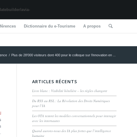
tebuilder/avia-
férences
Dictionnaire du e-Tourisme
A propos
rence
/
Plus de 28’000 visiteurs dont 400 pour le colloque sur l’innovation en ...
ARTICLES RÉCENTS
Livre blanc : Visibilité hôtelière – les règles changent
Du RSS au RSL : La Révolution des Droits Numériques
pour l’IA
l
Les OTA testent les modèles conversationnels pour interagir
s
avec les internautes
s
Quand aurons-nous des IA plus fortes que l’intelligence
.
humaine