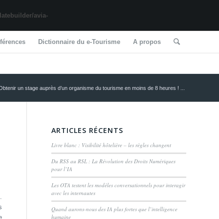
tebuilder/avia-
férences
Dictionnaire du e-Tourisme
A propos
Obtenir un stage auprès d’un organisme du tourisme en moins de 8 heures ! ...
ARTICLES RÉCENTS
Livre blanc : Visibilité hôtelière – les règles changent
Du RSS au RSL : La Révolution des Droits Numériques
pour l’IA
Les OTA testent les modèles conversationnels pour interagir
avec les internautes
.
s
Quand aurons-nous des IA plus fortes que l’intelligence
humaine
e