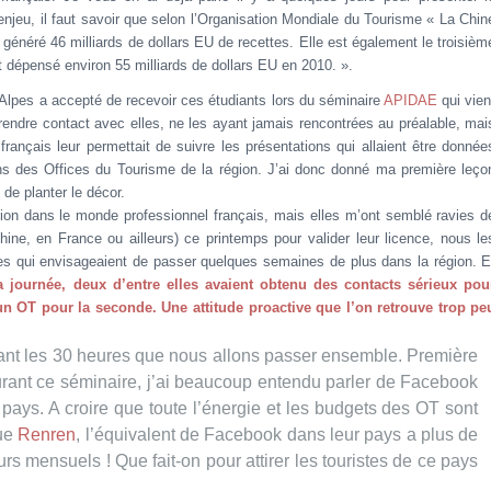
enjeu, il faut savoir que selon l’Organisation Mondiale du Tourisme
« La Chin
t généré 46 milliards de dollars EU de recettes. Elle est également le troisièm
 dépensé environ 55 milliards de dollars EU en 2010. ».
lpes a accepté de recevoir ces étudiants lors du séminaire
APIDAE
qui vien
prendre contact avec elles, ne les ayant jamais rencontrées au préalable, mai
rançais leur permettait de suivre les présentations qui allaient être donnée
iens des Offices du Tourisme de la région. J’ai donc donné ma première leço
de planter le décor.
sion dans le monde professionnel français, mais elles m’ont semblé ravies d
ine, en France ou ailleurs) ce printemps pour valider leur licence, nous le
les qui envisageaient de passer quelques semaines de plus dans la région. E
la journée, deux d’entre elles avaient obtenu des contacts sérieux pou
un OT pour la seconde. Une attitude proactive que l’on retrouve trop pe
urant les 30 heures que nous allons passer ensemble. Première
urant ce séminaire, j’ai beaucoup entendu parler de Facebook
 pays. A croire que toute l’énergie et les budgets des OT sont
que
Renren
, l’équivalent de Facebook dans leur pays a plus de
rs mensuels ! Que fait-on pour attirer les touristes de ce pays