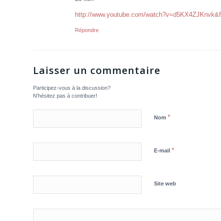
http://www.youtube.com/watch?v=d5KX4ZJKnvk&f
Répondre
Laisser un commentaire
Participez-vous à la discussion?
N'hésitez pas à contribuer!
*
Nom
*
E-mail
Site web