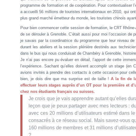
programme de formation et de coopération. Pour contextualiser l’
a accueilli 56 millions de touristes internationaux en 2010, qui on
plus grand marché émetteur du monde, les touristes chinois ayant
Pour bien commencer cette session de formation, le CRT Rhône-A
de se dérouler à Grenoble. C’était aussi pour moi l’occasion de 
je savais par la coordinatrice du programme que leur niveau de f
durant les ateliers et la session plénière destinés aux technic
dans le bus qui nous conduisait de Chambéry à Grenoble, histoire 
Je n’ai pas encore pu évaluer en détail, l’apport de cette immer
l’expérience. Sachant qu’elles doivent accomplir un stage (en Ch
avions invités à prendre des contacts à cette occasion pour cel
bien, je dois dire que ma surprise est de taille !
A la fin de 
effectuer leurs stages auprès d’un OT pour la première et d’
chez nos étudiants français ou suisses.
Je crois que je vais apprendre autant qu’elles d
leçon que je peux partager avec mes lecteurs : d
avec ces 20 millions d’utilisateurs estimé dans le
consacrés à ce réseau social. Mais savez-vous 
160 millions de membres et 31 millions d’utilisateu
?