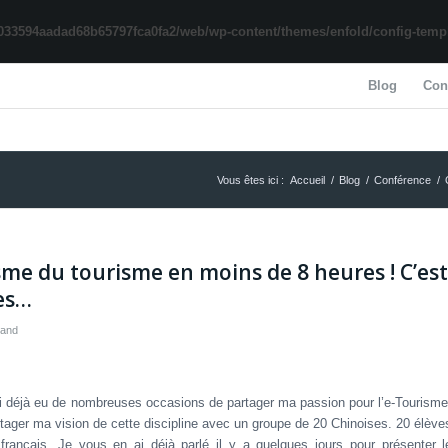
033594aadad68b65797fca0fa2/web/wp-content/themes/enfold/config-templa
Blog
Con
Vous êtes ici :
Accueil
/
Blog
/
Conférence
/
me du tourisme en moins de 8 heures ! C’est
ses…
rand
j’ai déjà eu de nombreuses occasions de partager ma passion pour l’e-Tourisme
tager ma vision de cette discipline avec un groupe de 20 Chinoises. 20 élève
rançais. Je vous en ai déjà parlé il y a quelques jours pour présenter l