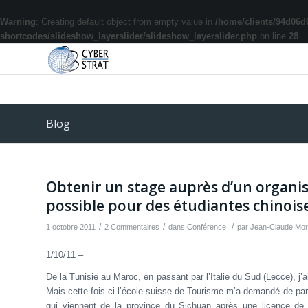
Warning
: Creating default object from empty value in
/home/clients/94d06d
shortcodes/slideshow_layerslider/slideshow_layerslider.php
on line
28
Blog
Obtenir un stage auprès d’un organis
possible pour des étudiantes chinoi
/
/
/
1 octobre 2011
2 Commentaires
dans
Conférence
par
Jean-Claude Mo
1/10/11 –
De la Tunisie au Maroc, en passant par l’Italie du Sud (Lecce), 
Mais cette fois-ci l’école suisse de Tourisme m’a demandé de par
qui viennent de la province du Sichuan après une licence de f