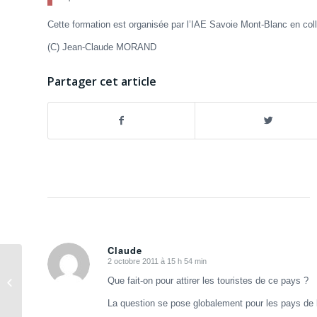
Cette formation est organisée par l’IAE Savoie Mont-Blanc en col
(C) Jean-Claude MORAND
Partager cet article
Claude
2 octobre 2011 à 15 h 54 min
dit
Je viens de répondre à la consultation
:
Que fait-on pour attirer les touristes de ce pays ?
“Plan France numérique 2020”
La question se pose globalement pour les pays de