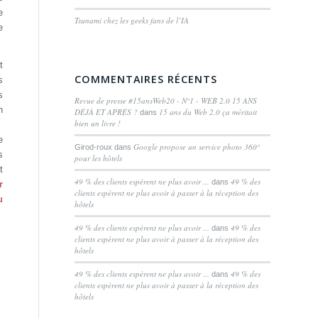
e
Tsunami chez les geeks fans de l’IA
e
t
COMMENTAIRES RÉCENTS
s
s
Revue de presse #15ansWeb20 - N°1 - WEB 2.0 15 ANS
n
DÉJÀ ET APRÈS ?
15 ans du Web 2.0 ça méritait
dans
bien un livre !
e
Google propose un service photo 360°
Girod-roux
dans
s
pour les hôtels
t
49 % des clients espèrent ne plus avoir ...
49 % des
dans
r
clients espèrent ne plus avoir à passer à la réception des
u
hôtels
49 % des clients espèrent ne plus avoir ...
49 % des
dans
clients espèrent ne plus avoir à passer à la réception des
hôtels
49 % des clients espèrent ne plus avoir ...
49 % des
dans
clients espèrent ne plus avoir à passer à la réception des
hôtels