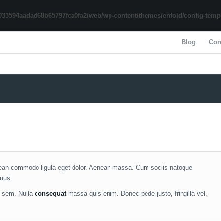
033594aadad68b65797fca0fa2/web/wp-content/themes/enfold/config-templa
Blog
Con
nean commodo ligula eget dolor. Aenean massa. Cum sociis natoque
 mus.
s, sem. Nulla
consequat
massa quis enim. Donec pede justo, fringilla vel,