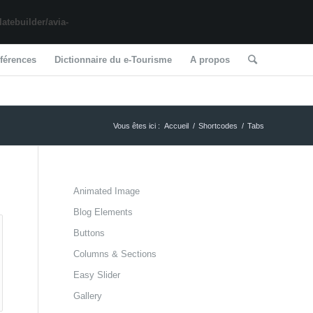
tebuilder/avia-
férences
Dictionnaire du e-Tourisme
A propos
Vous êtes ici :
Accueil
/
Shortcodes
/
Tabs
Animated Image
Blog Elements
Buttons
Columns & Sections
Easy Slider
Gallery