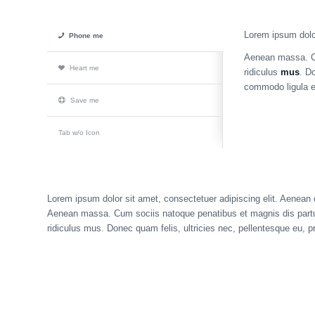
Lorem ipsum dolor
Phone me
Aenean massa. 
Heart me
ridiculus
mus
. D
commodo ligula e
Save me
Tab w/o Icon
Lorem ipsum dolor sit amet, consectetuer adipiscing elit. Aenean
Aenean massa. Cum sociis natoque penatibus et magnis dis partu
ridiculus mus. Donec quam felis, ultricies nec, pellentesque eu, p