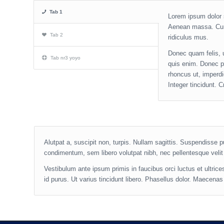
Tab 1
Lorem ipsum dolor s
Aenean massa. Cum 
Tab 2
ridiculus mus.
Donec quam felis, 
Tab nr3 yoyo
quis enim. Donec ped
rhoncus ut, imperdi
Integer tincidunt.
Alutpat a, suscipit non, turpis. Nullam sagittis. Suspendisse 
condimentum, sem libero volutpat nibh, nec pellentesque velit
Vestibulum ante ipsum primis in faucibus orci luctus et ultric
id purus. Ut varius tincidunt libero. Phasellus dolor. Maecena