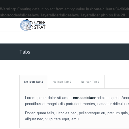
Warning
: Creating default object from empty value in
/home/clients/94d06d
shortcodes/slideshow_layerslider/slideshow_layerslider.php
on line
28
Tabs
No Icon Tab 1
No Icon Tab 2
No Icon Tab 3
Lorem ipsum dolor sit amet,
consectetuer
adipiscing elit. Ae
penatibus et magnis dis parturient montes, nascetur ridiculus
Donec quam felis, ultricies nec, pellentesque eu, pretium qui
aliquet nec, vulputate eget, arcu.