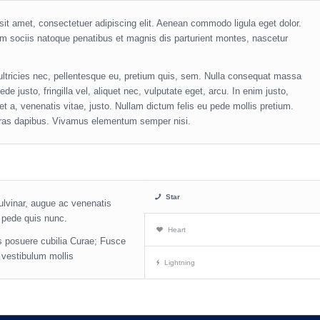
it amet, consectetuer adipiscing elit. Aenean commodo ligula eget dolor.
sociis natoque penatibus et magnis dis parturient montes, nascetur
ultricies nec, pellentesque eu, pretium quis, sem. Nulla consequat massa
e justo, fringilla vel, aliquet nec, vulputate eget, arcu. In enim justo,
et a, venenatis vitae, justo. Nullam dictum felis eu pede mollis pretium.
 Cras dapibus. Vivamus elementum semper nisi.
Star
pulvinar, augue ac venenatis
 pede quis nunc.
Heart
es posuere cubilia Curae; Fusce
s vestibulum mollis
Lightning