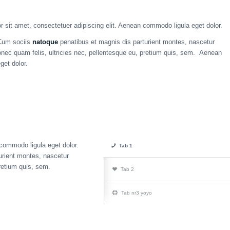
 sit amet, consectetuer adipiscing elit. Aenean commodo ligula eget dolor.
Cum sociis
natoque
penatibus et magnis dis parturient montes, nascetur
onec quam felis, ultricies nec, pellentesque eu, pretium quis, sem. Aenean
get dolor.
 commodo ligula eget dolor.
Tab 1
rient montes, nascetur
retium quis, sem.
Tab 2
Tab nr3 yoyo