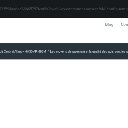
033594aadad68b65797fca0fa2/web/wp-content/themes/enfold/config-templa
Blog
Con
uit Croix d’Allant – 4H30 AR 698M
/
Les moyens de paiement et la qualité des avis sont les 