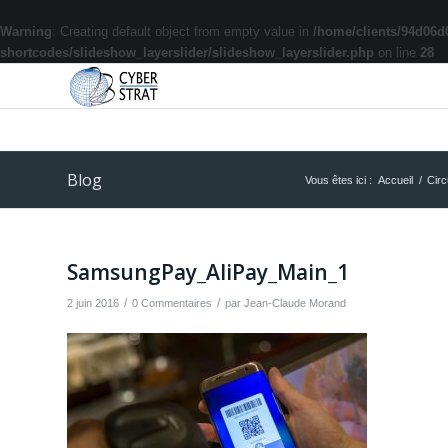
Warning
: Creating default object from empty value in
/home/clients/94d06d
shortcodes/slideshow_layerslider/slideshow_layerslider.php
on line
28
Blog
Vous êtes ici :
Accueil
/
Circ
SamsungPay_AliPay_Main_1
/
/
2 juin 2016
0 Commentaires
par
Jean-Claude Morand