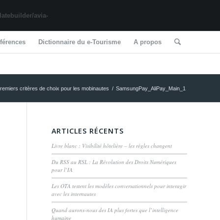
tebuilder/avia-
férences
Dictionnaire du e-Tourisme
A propos
premiers critères de choix pour les mobinautes
/
SamsungPay_AliPay_Main_1
ARTICLES RÉCENTS
Livre blanc : Visibilité hôtelière – les règles changent
Du RSS au RSL : La Révolution des Droits Numériques
pour l’IA
Les OTA testent les modèles conversationnels pour interagir
avec les internautes
Quand aurons-nous des IA plus fortes que l’intelligence
humaine